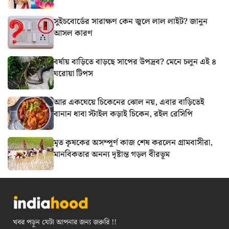
সুইচবোর্ডের সারাক্ষণ কেন জ্বলে লাল লাইট? জানুন
আসল কারণ
বর্ষায় বাড়িতে বাড়ছে সাপের উপদ্রব? মেনে চলুন এই ৪
ঘরোয়া টিপস
আর একঘেয়ে চিকেনের ঝোল নয়, এবার বাড়িতেই
বানান ধাবা স্টাইল কড়াই চিকেন, রইল রেসিপি
মৃত কৃষকের অসম্পূর্ণ কাজ শেষ করলেন গ্রামবাসীরা,
মানবিকতার অনন্য দৃষ্টান্ত গড়ল বীরভূম
খবর পড়ুন যেটা আপনার জন্য জরুরি !!