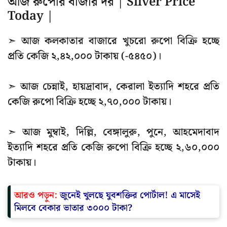
আজ রুপোর বাজার দর | Silver Price
Today |
➣ আজ কলকাতার বাজারে খুচরো রুপো বিক্রি হচ্ছে
প্রতি কেজি ২,৪২,০০০ টাকায় (-৫৪৫০)।
➣ আজ চেন্নাই, হায়দ্রাবাদ, কেরালা ইত্যাদি শহরে প্রতি
কেজি রুপো বিক্রি হচ্ছে ২,৭০,০০০ টাকায়।
➣ আজ মুম্বাই, দিল্লি, বেঙ্গালুরু, পুনে, আহমেদাবাদ
ইত্যাদি শহরে প্রতি কেজি রুপো বিক্রি হচ্ছে ২,৬০,০০০
টাকায়।
আরও পড়ুন:
জুনেই খুলছে যুবশক্তির পোর্টাল! এ মাসেই
মিলবে বেকার ভাতার ৩০০০ টাকা?