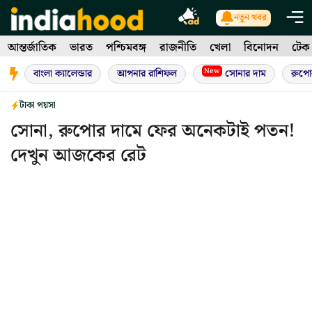
Skip
নতুন খবর
to
আন্তর্জাতিক
ভারত
পশ্চিমবঙ্গ
রাজনীতি
খেলা
বিনোদন
টেক
content
New
বাংলা ক্যালেন্ডার
আপনার রাশিফল
সোনার দাম
রুপো
টাকা পয়সা
সোনা, রুপোর দামে ফের অনেকটাই পতন!
দেখুন আজকের রেট