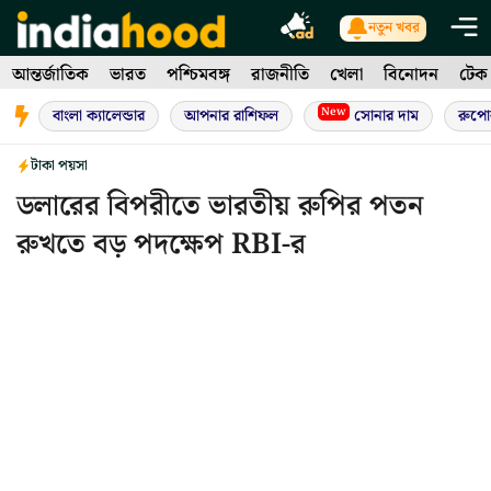
Skip
নতুন খবর
to
আন্তর্জাতিক
ভারত
পশ্চিমবঙ্গ
রাজনীতি
খেলা
বিনোদন
টেক
content
New
বাংলা ক্যালেন্ডার
আপনার রাশিফল
সোনার দাম
রুপো
টাকা পয়সা
ডলারের বিপরীতে ভারতীয় রুপির পতন
রুখতে বড় পদক্ষেপ RBI-র