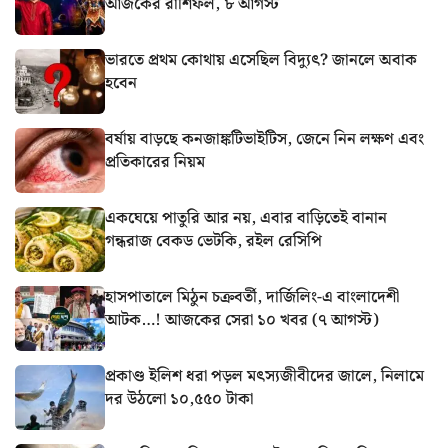
আজকের রাশিফল, ৮ আগস্ট
ভারতে প্রথম কোথায় এসেছিল বিদ্যুৎ? জানলে অবাক
হবেন
বর্ষায় বাড়ছে কনজাঙ্কটিভাইটিস, জেনে নিন লক্ষণ এবং
প্রতিকারের নিয়ম
একঘেয়ে পাতুরি আর নয়, এবার বাড়িতেই বানান
গন্ধরাজ বেকড ভেটকি, রইল রেসিপি
হাসপাতালে মিঠুন চক্রবর্তী, দার্জিলিং-এ বাংলাদেশী
আটক…! আজকের সেরা ১০ খবর (৭ আগস্ট)
প্রকাণ্ড ইলিশ ধরা পড়ল মৎস্যজীবীদের জালে, নিলামে
দর উঠলো ১০,৫৫০ টাকা