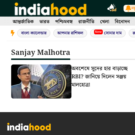
Skip
নত
to
content
আন্তর্জাতিক
ভারত
পশ্চিমবঙ্গ
রাজনীতি
খেলা
বিনোদন
New
বাংলা ক্যালেন্ডার
আপনার রাশিফল
সোনার দাম
র
Sanjay Malhotra
অবশেষে সুদের হার বাড়াচ্ছে
RBI? জানিয়ে দিলেন সঞ্জয়
মালহোত্রা