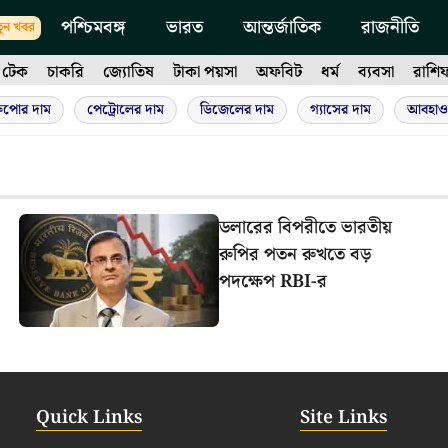
পশ্চিমবঙ্গ
ভারত
আন্তর্জাতিক
রাজনীতি
ুন খবর
টেক
চাকরি
জ্যোতিষ
টাকা পয়সা
অফবিট
ধর্ম
ব্যবসা
রাশি
ুপোর দাম
পেট্রোলের দাম
ডিজেলের দাম
গ্যাসের দাম
আবহাও
ডলারের বিপরীতে ভারতীয়
রুপির পতন রুখতে বড়
পদক্ষেপ RBI-র
Quick Links
Site Links