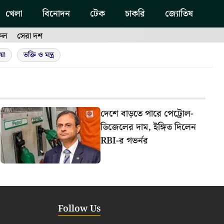
খেলা
বিনোদন
টেক
চাকরি
জ্যোতিষ
ফল
সেরা দশ
য়া
ভক্তি ও মন্ত্র
দেশে বাড়তে পারে পেট্রোল-
ডিজেলের দাম, ইঙ্গিত দিলেন
RBI-র গভর্নর
Follow Us