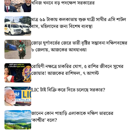
খনিজ খননে বড় পদক্ষেপ সরকারের
মাত্র ৬৯ টাকায় কলকাতায় শুরু যাত্রী সাথীর এসি শাটল
বাস, মহিলাদের জন্য বিশেষ ব্যবস্থা
জোড়া ঘূর্ণাবর্তের জেরে ভারী বৃষ্টির সম্ভাবনা দক্ষিণবঙ্গের
৮ জেলায়, আজকের আবহাওয়া
রোহিণী নক্ষত্রে চাকরির যোগ, ৫ রাশির জীবনে সুখের
জোয়ার! আজকের রাশিফল, ৭ আগস্ট
LIC টাই বিক্রি করে দিতে চলেছে সরকার?
জানেন কোন পাহাড়ি এলাকাকে দক্ষিণ ভারতের
‘কাশ্মীর’ বলে?