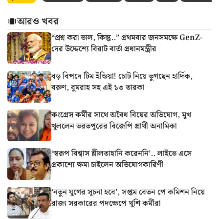
আরও খবর
“প্রশ্ন করা ভাল, কিন্তু..” প্রথমবার জনসমক্ষে GenZ-
দের উদ্দেশ্যে বিরাট বার্তা প্রধানমন্ত্রীর
বড় বিপদে টিম ইন্ডিয়া! চোট নিয়ে ভুগছেন হার্দিক,
বরুণ, বুমরাহ সহ এই ১৩ তারকা
কংগ্রেস কর্মীর সাথে অবৈধ বিয়ের অভিযোগ, মুখ
খুললেন ভরতপুরের বিজেপি প্রার্থী অনামিকা
‘স্বরূপ বিশ্বাস শ্লীলতাহানি করেননি’.. লাইভে এসে
প্রকাশ্যে ক্ষমা চাইলেন অভিযোগকারিণী
‘নতুন যুগের সূচনা হবে’, সপ্তম বেতন পে কমিশন নিয়ে
রাজ্য সরকারের পদক্ষেপে খুশি কর্মীরা