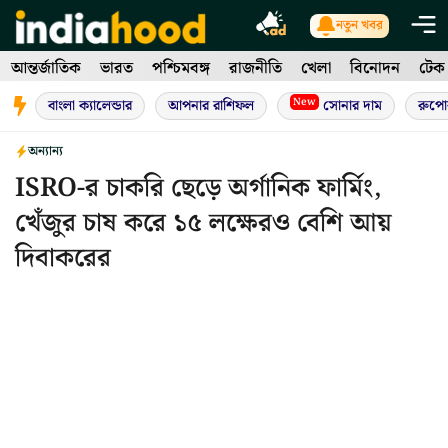
Skip
নতুন খবর
to
আন্তর্জাতিক
ভারত
পশ্চিমবঙ্গ
রাজনীতি
খেলা
বিনোদন
টেক
content
New
বাংলা ক্যালেন্ডার
আপনার রাশিফল
সোনার দাম
রুপো
অন্যান্য
ISRO-র চাকরি ছেড়ে অর্গানিক ফার্মিং,
খেঁজুর চাষ করে ১৫ লক্ষেরও বেশি আয়
দিবাকরের