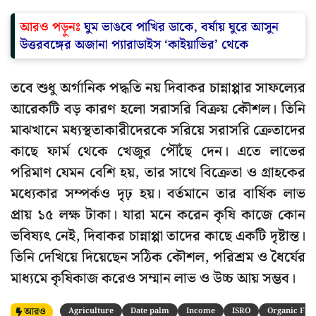
আরও পড়ুনঃ
ঘুম ভাঙবে পাখির ডাকে, বর্ষায় ঘুরে আসুন
উত্তরবঙ্গের অজানা প্যারাডাইস ‘কাইয়াভির’ থেকে
তবে শুধু অর্গানিক পদ্ধতি নয় দিবাকর চান্নাপ্পার সাফল্যের
আরেকটি বড় কারণ হলো সরাসরি বিক্রয় কৌশল। তিনি
মাঝখানে মধ্যস্থতাকারীদেরকে সরিয়ে সরাসরি ক্রেতাদের
কাছে ফার্ম থেকে খেজুর পৌঁছে দেন। এতে লাভের
পরিমাণ যেমন বেশি হয়, তার সাথে বিক্রেতা ও গ্রাহকের
মধ্যেকার সম্পর্কও দৃঢ় হয়। বর্তমানে তার বার্ষিক লাভ
প্রায় ১৫ লক্ষ টাকা। যারা মনে করেন কৃষি কাজে কোন
ভবিষ্যৎ নেই, দিবাকর চান্নাপ্পা তাদের কাছে একটি দৃষ্টান্ত।
তিনি দেখিয়ে দিয়েছেন সঠিক কৌশল, পরিশ্রম ও ধৈর্যের
মাধ্যমে কৃষিকাজ করেও সম্মান লাভ ও উচ্চ আয় সম্ভব।
আরও
Agriculture
Date palm
Income
ISRO
Organic Far