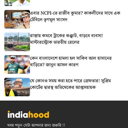
এবার NCPI-তে রাজীব কুমার? কাকলীদের সাথে এক
টেবিলে তৃণমূল সাংসদ
রাস্তায় কমবে ট্রাকের ঝঞ্ঝাট, বাড়বে ব্যবসা!
মাস্টারস্ট্রোক ভারতীয় রেলের
কেন বাংলাদেশে হামলা হল সাকিব আল হাসানের
বাড়িতে? জানুন আসল কারণ
যে কোনও সময় করা হতে পারে গ্রেফতার! সুপ্রিম
কোর্টের দ্বারস্থ অভিষেকের আপ্তসহায়ক
খবর পড়ুন যেটা আপনার জন্য জরুরি !!