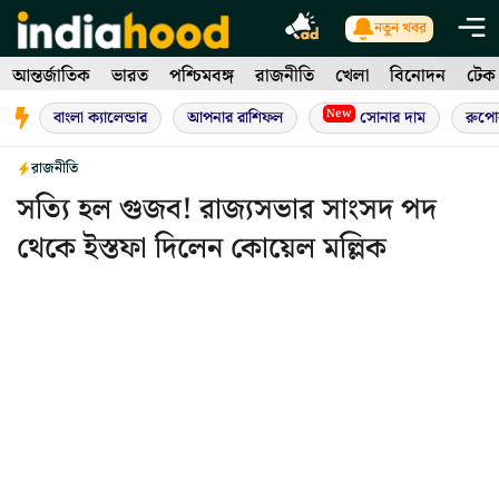
Skip
নতুন খবর
to
আন্তর্জাতিক
ভারত
পশ্চিমবঙ্গ
রাজনীতি
খেলা
বিনোদন
টেক
content
New
বাংলা ক্যালেন্ডার
আপনার রাশিফল
সোনার দাম
রুপো
রাজনীতি
সত্যি হল গুজব! রাজ্যসভার সাংসদ পদ
থেকে ইস্তফা দিলেন কোয়েল মল্লিক