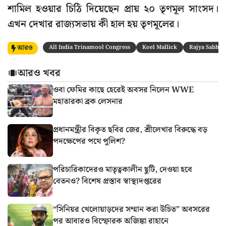
শামিল হওয়ার চিঠি দিয়েছেন প্রায় ২০ তৃণমূল সাংসদ।
এখন দেখার রাজ্যসভায় কী হাল হয় তৃণমূলের।
আরও
All India Trinamool Congress
Koel Mallick
Rajya Sabha
আরও খবর
ওবা ফেমির কাছে হেরেই অবসর নিলেন WWE
মহাতারকা ব্রক লেসনার
প্রধানমন্ত্রীর বিকৃত ছবির জের, শ্রীলেখার বিরুদ্ধে বড়
পদক্ষেপের পথে পুলিশ?
পরিচারিকাদেরও মাতৃত্বকালীন ছুটি, দেওয়া হবে
বেতনও? বিশেষ প্রস্তাব স্বাস্থ্যদপ্তরের
“সিনিয়র খেলোয়াড়দের সম্মান করা উচিত” অবসরের
পর আবারও বিস্ফোরক অজিঙ্কা রাহানে