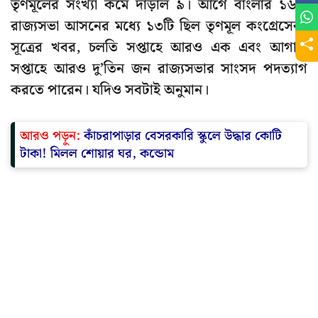
তৃণমূলের সংখ্যা কমে দাঁড়াল ৯। আগে বাংলার ১৬টি
রাজ্যসভা আসনের মধ্যে ১৩টি ছিল তৃণমূল কংগ্রেসের।
সূত্রের খবর, চলতি সপ্তাহে আরও এক এবং আগামী
সপ্তাহে আরও দু’তিন জন রাজ্যসভার সাংসদ পদত্যাগ
করতে পারেন। যদিও সবটাই অনুমান।
আরও পড়ুন:
কাঁচরাপাড়ার বেসরকারি স্কুলে উদ্ধার কোটি
টাকা! মিলল শোয়ার ঘর, কন্ডোম