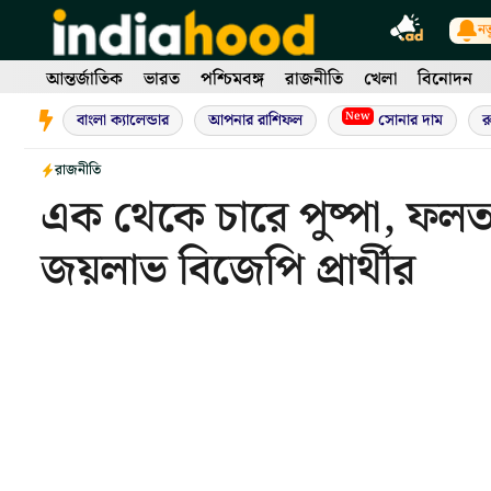
Skip
নত
to
content
আন্তর্জাতিক
ভারত
পশ্চিমবঙ্গ
রাজনীতি
খেলা
বিনোদন
New
বাংলা ক্যালেন্ডার
আপনার রাশিফল
সোনার দাম
র
রাজনীতি
এক থেকে চারে পুষ্পা, ফলত
জয়লাভ বিজেপি প্রার্থীর