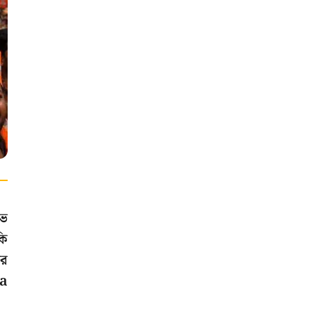
াভ
কি
আর
ta