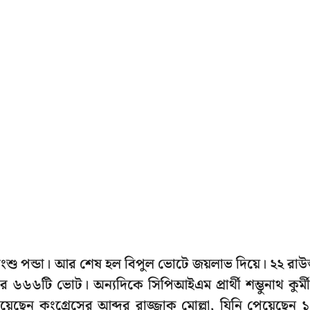
বাংশু পন্ডা। আর শেষ হল বিপুল ভোটে জয়লাভ দিয়ে। ২২ রাউন
ার ৬৬৬টি ভোট। অন্যদিকে সিপিআইএম প্রার্থী শম্ভুনাথ কুর্ম
়েছেন কংগ্রেসের আব্দুর রাজ্জাক মোল্লা, যিনি পেয়েছেন 