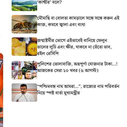
‘কাশ্মীর’ বলে?
মৌমাছি বা বোলতা কামড়ালে সঙ্গে সঙ্গে করুন এই
কাজ, কমবে জ্বালা এবং ব্যথা
জন্মাষ্টমীর ভোগে এইভাবেই বানিয়ে ফেলুন
তালের লুচি এবং ক্ষীর, থাকবে না তেঁতো ভাব,
রইল রেসিপি
পুলিশের তোলাবাজি, অন্নপূর্ণা যোজনার টাকা…!
আজকের সেরা ১০ খবর (৬ আগস্ট)
“পশ্চিমবঙ্গ নাম আমরা…”, রাজ্যের নাম পরিবর্তন
নিয়ে স্পষ্ট বার্তা মুখ্যমন্ত্রীর