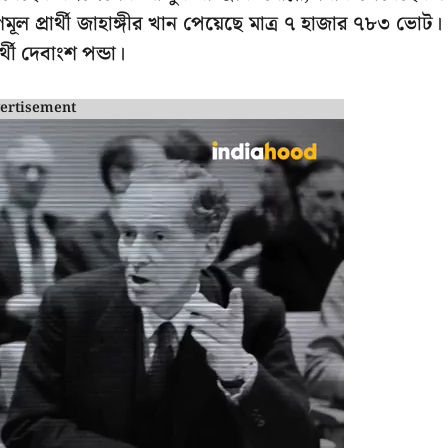
ল প্রার্থী জাহাঙ্গীর খান পেয়েছে মাত্র ৭ হাজার ৭৮৩ ভোট।
থী দেবাংশ পন্ডা।
ertisement