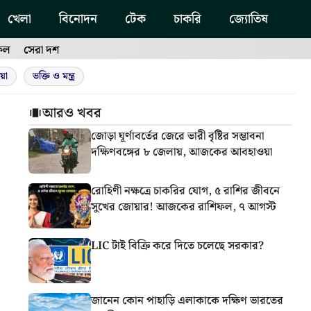
খেলা
বিনোদন
টেক
চাকরি
জ্যোতিষ
ফল
সেরা দশ
য়া
ভক্তি ও মন্ত্র
আরও খবর
জোড়া ঘূর্ণাবর্তের জেরে ভারী বৃষ্টির সম্ভাবনা
দক্ষিণবঙ্গের ৮ জেলায়, আজকের আবহাওয়া
রোহিণী নক্ষত্রে চাকরির যোগ, ৫ রাশির জীবনে
সুখের জোয়ার! আজকের রাশিফল, ৭ আগস্ট
LIC টাই বিক্রি করে দিতে চলেছে সরকার?
জানেন কোন পাহাড়ি এলাকাকে দক্ষিণ ভারতের