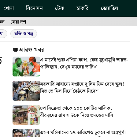
খেলা
বিনোদন
টেক
চাকরি
জ্যোতিষ
ফল
সেরা দশ
য়া
ভক্তি ও মন্ত্র
আরও খবর
ড়
এ মাসেই শুরু এশিয়া কাপ, ফের মুখোমুখি ভারত-
পাকিস্তান, দেখুন ম্যাচের তারিখ
সরকারি সাহায্যে সপ্তাহে দু’দিন ডিম দেবে স্কুল!
মিড ডে মিল নিয়ে বৈঠকে নির্দেশ
চপ বিক্রেতা থেকে ১০০ কোটির মালিক,
বীরভূমের রাম সাউকে নিয়ে তদন্তের দাবি
এসব মহিলাদের ১৭ তারিখেও ঢুকবে না অন্নপূর্ণা