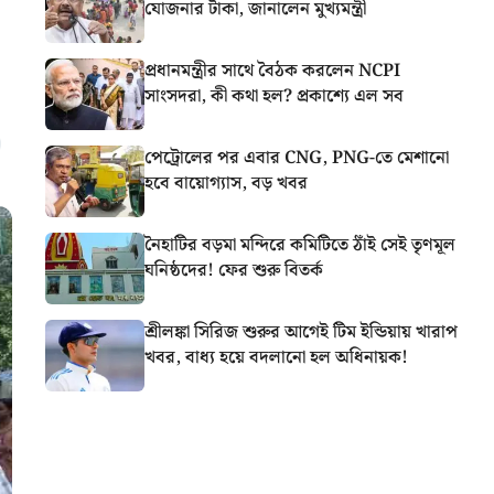
যোজনার টাকা, জানালেন মুখ্যমন্ত্রী
প্রধানমন্ত্রীর সাথে বৈঠক করলেন NCPI
সাংসদরা, কী কথা হল? প্রকাশ্যে এল সব
পেট্রোলের পর এবার CNG, PNG-তে মেশানো
হবে বায়োগ্যাস, বড় খবর
নৈহাটির বড়মা মন্দিরে কমিটিতে ঠাঁই সেই তৃণমূল
ঘনিষ্ঠদের! ফের শুরু বিতর্ক
শ্রীলঙ্কা সিরিজ শুরুর আগেই টিম ইন্ডিয়ায় খারাপ
খবর, বাধ্য হয়ে বদলানো হল অধিনায়ক!