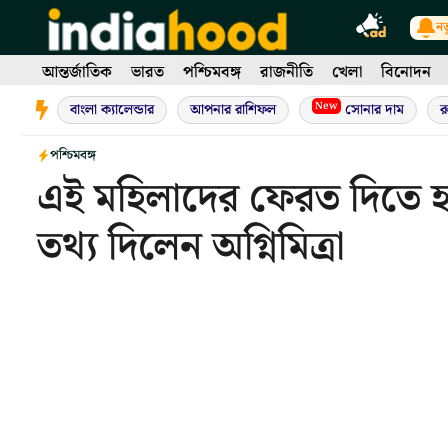
Skip
নত
to
content
আন্তর্জাতিক
ভারত
পশ্চিমবঙ্গ
রাজনীতি
খেলা
বিনোদন
New
বাংলা ক্যালেন্ডার
আপনার রাশিফল
সোনার দাম
র
পশ্চিমবঙ্গ
এই মহিলাদের ফেরত দিতে হব
তথ্য দিলেন অগ্নিমিত্রা