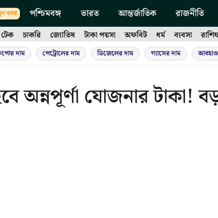
পশ্চিমবঙ্গ
ভারত
আন্তর্জাতিক
রাজনীতি
ুন খবর
টেক
চাকরি
জ্যোতিষ
টাকা পয়সা
অফবিট
ধর্ম
ব্যবসা
রাশি
ুপোর দাম
পেট্রোলের দাম
ডিজেলের দাম
গ্যাসের দাম
আবহাও
ে অন্নপূর্ণা যোজনার টাকা! ব