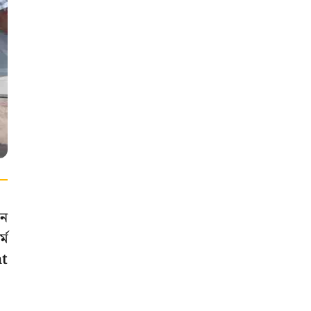
িন
্ম
nt