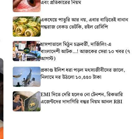
এবং প্রতিকারের নিয়ম
একঘেয়ে পাতুরি আর নয়, এবার বাড়িতেই বানান
গন্ধরাজ বেকড ভেটকি, রইল রেসিপি
হাসপাতালে মিঠুন চক্রবর্তী, দার্জিলিং-এ
বাংলাদেশী আটক…! আজকের সেরা ১০ খবর (৭
আগস্ট)
প্রকাণ্ড ইলিশ ধরা পড়ল মৎস্যজীবীদের জালে,
নিলামে দর উঠলো ১০,৫৫০ টাকা
EMI দিতে দেরি হলেও নো টেনশন, রিকভারি
এজেন্টদের দাদাগিরি বন্ধর নিয়ম আনল RBI