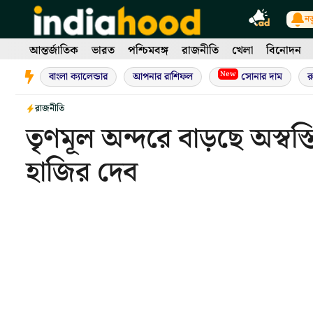
Skip
নত
to
content
আন্তর্জাতিক
ভারত
পশ্চিমবঙ্গ
রাজনীতি
খেলা
বিনোদন
New
বাংলা ক্যালেন্ডার
আপনার রাশিফল
সোনার দাম
র
রাজনীতি
তৃণমূল অন্দরে বাড়ছে অস্বস
হাজির দেব