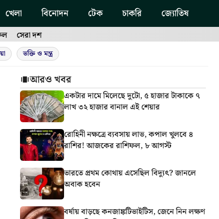
খেলা
বিনোদন
টেক
চাকরি
জ্যোতিষ
ফল
সেরা দশ
য়া
ভক্তি ও মন্ত্র
আরও খবর
একটার দামে মিলেছে দুটো, ৫ হাজার টাকাকে ৭
লাখ ৩২ হাজার বানাল এই শেয়ার
রোহিনী নক্ষত্রে ব্যবসায় লাভ, কপাল খুলবে ৪
রাশির! আজকের রাশিফল, ৮ আগস্ট
ভারতে প্রথম কোথায় এসেছিল বিদ্যুৎ? জানলে
অবাক হবেন
বর্ষায় বাড়ছে কনজাঙ্কটিভাইটিস, জেনে নিন লক্ষণ