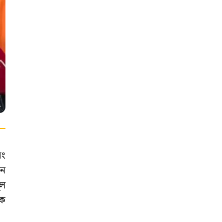
বং
নে
ূল
য়ক