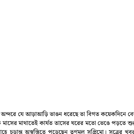
 অন্দরে যে আড়াআড়ি ভাঙন ধরেছে তা বিগত কয়েকদিনে ব
 এক মাসের মাথাতেই কার্যত তাসের ঘরের মতো ভেঙে পড়তে শু
চূড়ান্ত অস্বস্তিতে পড়েছেন তৃণমূল সুপ্রিমো। সূত্রের খব