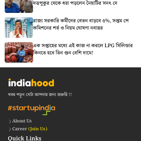
দত্তপুকুর থেকে ধরা পড়লেন নৈহাটির সনৎ দে
রাজ্য সরকারি কর্মীদের বেতন বাড়বে ৫%, সপ্তম পে
কমিশনের শর্ত ও নিয়ম ঘোষণা নবান্নর
এক সপ্তাহের মধ্যে এই কাজ না করলে LPG সিলিন্ডার
কিনতে হবে তিন গুন বেশি দামে!
খবর পড়ুন যেটা আপনার জন্য জরুরি !!
About Us
Career
(Join Us)
Quick Links