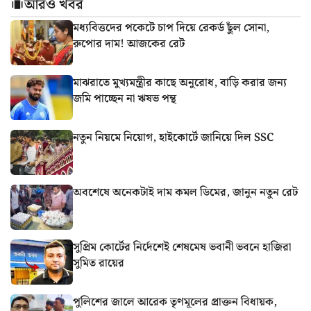
আরও খবর
মধ্যবিত্তদের পকেটে চাপ দিয়ে রেকর্ড ছুঁল সোনা,
রুপোর দাম! আজকের রেট
মাঝরাতে মুখ্যমন্ত্রীর কাছে অনুরোধ, বাড়ি করার জন্য
জমি পাচ্ছেন না ঋষভ পন্থ
নতুন নিয়মে নিয়োগ, হাইকোর্টে জানিয়ে দিল SSC
অবশেষে অনেকটাই দাম কমল ডিমের, জানুন নতুন রেট
সুপ্রিম কোর্টের নির্দেশেই শেষমেষ ভবানী ভবনে হাজিরা
সুমিত রায়ের
পুলিশের জালে আরেক তৃণমূলের প্রাক্তন বিধায়ক,