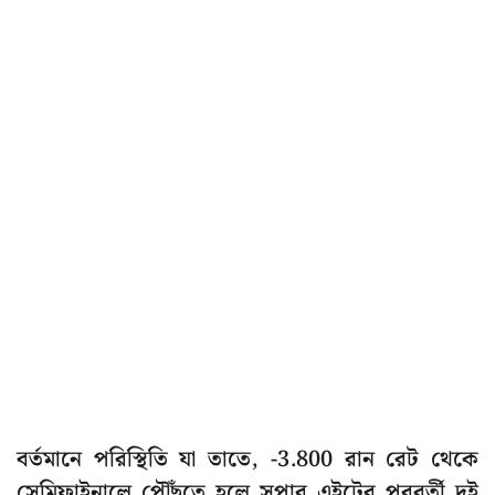
বর্তমানে পরিস্থিতি যা তাতে, -3.800 রান রেট থেকে
সেমিফাইনালে পৌঁছতে হলে সুপার এইটের পরবর্তী দুই