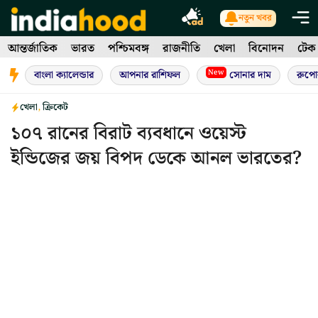
Skip
নতুন খবর
to
আন্তর্জাতিক
ভারত
পশ্চিমবঙ্গ
রাজনীতি
খেলা
বিনোদন
টেক
content
New
বাংলা ক্যালেন্ডার
আপনার রাশিফল
সোনার দাম
রুপো
খেলা
,
ক্রিকেট
১০৭ রানের বিরাট ব্যবধানে ওয়েস্ট
ইন্ডিজের জয় বিপদ ডেকে আনল ভারতের?