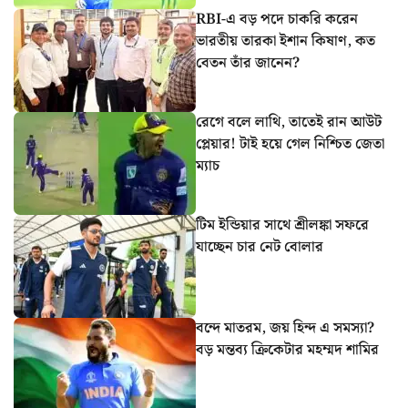
RBI-এ বড় পদে চাকরি করেন
ভারতীয় তারকা ইশান কিষাণ, কত
বেতন তাঁর জানেন?
রেগে বলে লাথি, তাতেই রান আউট
প্লেয়ার! টাই হয়ে গেল নিশ্চিত জেতা
ম্যাচ
টিম ইন্ডিয়ার সাথে শ্রীলঙ্কা সফরে
যাচ্ছেন চার নেট বোলার
বন্দে মাতরম, জয় হিন্দ এ সমস্যা?
বড় মন্তব্য ক্রিকেটার মহম্মদ শামির