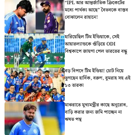
“IPL আর আন্তর্জাতিক ক্রিকেটের
মধ্যে পার্থক্য আছে” বৈভবকে বাস্তব
বোঝালেন রাহানে!
হারিয়েছিল টিম ইন্ডিয়াকে, সেই
আয়ারল্যান্ডকে গুঁড়িয়ে ODI
বিশ্বকাপে জায়গা পেল ভারতের বন্ধু
বড় বিপদে টিম ইন্ডিয়া! চোট নিয়ে
ভুগছেন হার্দিক, বরুণ, বুমরাহ সহ এই
১৩ তারকা
মাঝরাতে মুখ্যমন্ত্রীর কাছে অনুরোধ,
বাড়ি করার জন্য জমি পাচ্ছেন না
ঋষভ পন্থ