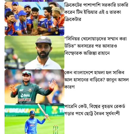
ক্রিকেটের পাশাপাশি সরকারি চাকরি
করেন টিম ইন্ডিয়ার এই ৫ তারকা
ক্রিকেটার
“সিনিয়র খেলোয়াড়দের সম্মান করা
উচিত” অবসরের পর আবারও
বিস্ফোরক অজিঙ্কা রাহানে
কেন বাংলাদেশে হামলা হল সাকিব
আল হাসানের বাড়িতে? জানুন আসল
কারণ
পারেনি কেউ, বিশ্বের বৃহত্তম রেকর্ড
গড়ার পথে ছোট্ট বৈভব সূর্যবংশী