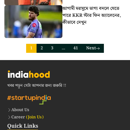
আগামী মরসুমে ভাগ্য বদলে যেতে
পারে KKR স্টার ফিন অ্যালেনের,
কীভাবে দেখুন
1
2
3
…
41
Next
খবর পড়ুন যেটা আপনার জন্য জরুরি !!
About Us
Career
(Join Us)
Quick Links