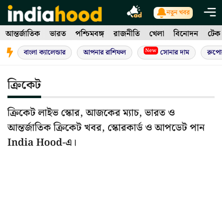
Skip
নতুন খবর
to
আন্তর্জাতিক
ভারত
পশ্চিমবঙ্গ
রাজনীতি
খেলা
বিনোদন
টেক
content
New
বাংলা ক্যালেন্ডার
আপনার রাশিফল
সোনার দাম
রুপো
ক্রিকেট
ক্রিকেট লাইভ স্কোর, আজকের ম্যাচ, ভারত ও
আন্তর্জাতিক ক্রিকেট খবর, স্কোরকার্ড ও আপডেট পান
India Hood-এ।