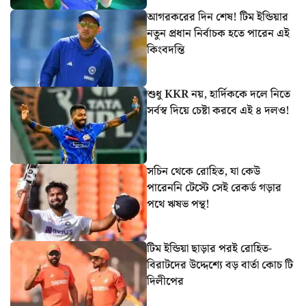
আগরকরের দিন শেষ! টিম ইন্ডিয়ার
নতুন প্রধান নির্বাচক হতে পারেন এই
কিংবদন্তি
শুধু KKR নয়, হার্দিককে দলে নিতে
সর্বস্ব দিয়ে চেষ্টা করবে এই ৪ দলও!
সচিন থেকে রোহিত, যা কেউ
পারেননি টেস্টে সেই রেকর্ড গড়ার
পথে ঋষভ পন্থ!
টিম ইন্ডিয়া ছাড়ার পরই রোহিত-
বিরাটদের উদ্দেশ্যে বড় বার্তা কোচ টি
দিলীপের