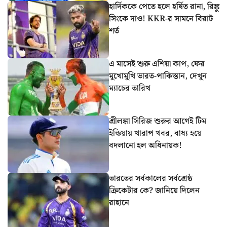
হার্দিককে পেতে হলে হর্ষিত রানা, রিঙ্কু
সিংকে দাও! KKR-র সামনে বিরাট
শর্ত
এ মাসেই শুরু এশিয়া কাপ, ফের
মুখোমুখি ভারত-পাকিস্তান, দেখুন
ম্যাচের তারিখ
শ্রীলঙ্কা সিরিজ শুরুর আগেই টিম
ইন্ডিয়ায় খারাপ খবর, বাধ্য হয়ে
বদলানো হল অধিনায়ক!
ভারতের সর্বকালের সর্বশ্রেষ্ঠ
ক্রিকেটার কে? জানিয়ে দিলেন
রাহানে