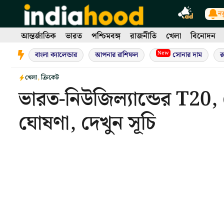
Skip
নত
to
content
আন্তর্জাতিক
ভারত
পশ্চিমবঙ্গ
রাজনীতি
খেলা
বিনোদন
New
বাংলা ক্যালেন্ডার
আপনার রাশিফল
সোনার দাম
র
খেলা
,
ক্রিকেট
ভারত-নিউজিল্যান্ডের T20,
ঘোষণা, দেখুন সূচি