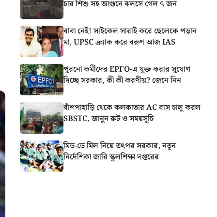
চার শিশু সহ আগুনে ঝলসে গেল ৭ জন
বাবা নেই! সাইকেল সারাই করে ছেলেকে পড়ান
মা, UPSC ক্র্যাক করে বরুণ আজ IAS
পুরনো কর্মীদের EPFO-এ যুক্ত করার সুযোগ
দিচ্ছে সরকার, কী কী করণীয়? জেনে নিন
বাঁশপাহাড়ি থেকে কলকাতার AC বাস চালু করল
SBSTC, জানুন রুট ও সময়সূচি
মিড-ডে মিল নিয়ে তৎপর সরকার, নতুন
নির্দেশিকা জারি স্কুলশিক্ষা দপ্তরের