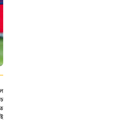
দল
াচ
িত
েই