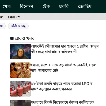
খেলা
বিনোদন
টেক
চাকরি
জ্যোতিষ
ফল
সেরা দশ
য়া
ভক্তি ও মন্ত্র
আরও খবর
আগস্টেই সৌভাগ্যের দ্বার খুলবে ৫ রাশির, জানুন
কী বলছে বাবা ভাঙ্গার ভবিষ্যদ্বাণী
সোনা, রুপোর দামে বড় লাফ! অনেকটাই বাড়ল
দাম, আজকের রেট
১৮ টাকা অবধি বাড়তে পারে ঘরোয়া LPG-র
দাম? বড় প্ল্যান করছে সরকার
মধ্যরাতে বিকট বিস্ফোরণে কাঁপল কালিয়াচক,