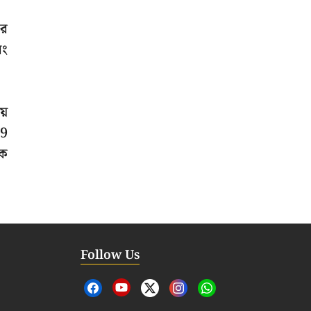
বর
বং
়ে
19
কে
Follow Us