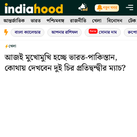
Skip
নতুন খবর
to
আন্তর্জাতিক
ভারত
পশ্চিমবঙ্গ
রাজনীতি
খেলা
বিনোদন
টেক
content
New
বাংলা ক্যালেন্ডার
আপনার রাশিফল
সোনার দাম
রুপো
খেলা
আজই মুখোমুখি হচ্ছে ভারত-পাকিস্তান,
কোথায় দেখবেন দুই চির প্রতিদ্বন্দ্বীর ম্যাচ?