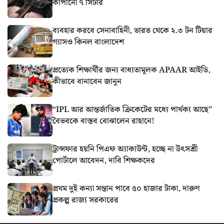
কাঁপানো ৭ সিটার
ব্যবহার করবে সেনাবাহিনী, ভারত থেকে ২.৩ টন টিয়ার
গ্যাসও কিনল বাংলাদেশ
প্রত্যেক শিক্ষার্থীর জন্য বাধ্যতামূলক APAAR আইডি,
কীভাবে বানাবেন জানুন
“IPL আর আন্তর্জাতিক ক্রিকেটের মধ্যে পার্থক্য আছে”
বৈভবকে বাস্তব বোঝালেন রাহানে!
ট্রান্সফার হয়নি পিএফ অ্যাকাউন্ট, হচ্ছে না উৎসশ্রী
পোর্টালে আবেদন, দাবি শিক্ষকদের
প্রথম দুই কন্যা সন্তান পাবে ৫০ হাজার টাকা, দারুণ
প্রকল্প রাজ্য সরকারের