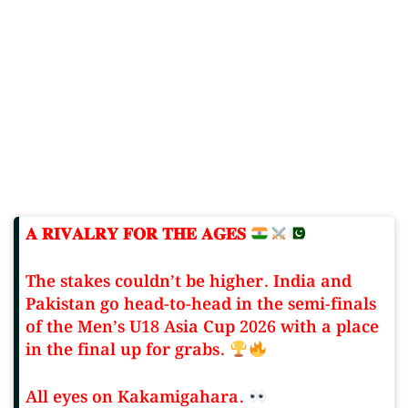
𝐀 𝐑𝐈𝐕𝐀𝐋𝐑𝐘 𝐅𝐎𝐑 𝐓𝐇𝐄 𝐀𝐆𝐄𝐒
The stakes couldn’t be higher. India and
Pakistan go head-to-head in the semi-finals
of the Men’s U18 Asia Cup 2026 with a place
in the final up for grabs.
All eyes on Kakamigahara.