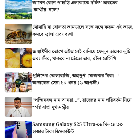
জানেন কোন পাহাড়ি এলাকাকে দক্ষিণ ভারতের
‘কাশ্মীর’ বলে?
মৌমাছি বা বোলতা কামড়ালে সঙ্গে সঙ্গে করুন এই কাজ,
কমবে জ্বালা এবং ব্যথা
জন্মাষ্টমীর ভোগে এইভাবেই বানিয়ে ফেলুন তালের লুচি
এবং ক্ষীর, থাকবে না তেঁতো ভাব, রইল রেসিপি
পুলিশের তোলাবাজি, অন্নপূর্ণা যোজনার টাকা…!
আজকের সেরা ১০ খবর (৬ আগস্ট)
“পশ্চিমবঙ্গ নাম আমরা…”, রাজ্যের নাম পরিবর্তন নিয়ে
স্পষ্ট বার্তা মুখ্যমন্ত্রীর
Samsung Galaxy S25 Ultra-তে মিলছে ৩০
হাজার টাকা ডিসকাউন্ট