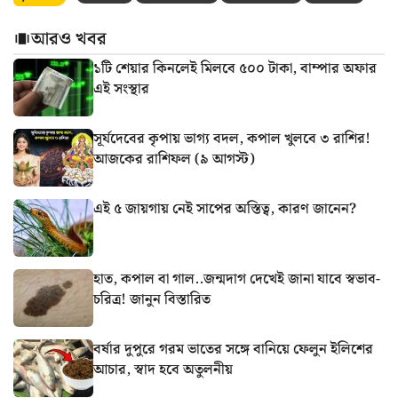
আরও খবর
১টি শেয়ার কিনলেই মিলবে ৫০০ টাকা, বাম্পার অফার
এই সংস্থার
সূর্যদেবের কৃপায় ভাগ্য বদল, কপাল খুলবে ৩ রাশির!
আজকের রাশিফল (৯ আগস্ট)
এই ৫ জায়গায় নেই সাপের অস্তিত্ব, কারণ জানেন?
হাত, কপাল বা গাল..জন্মদাগ দেখেই জানা যাবে স্বভাব-
চরিত্র! জানুন বিস্তারিত
বর্ষার দুপুরে গরম ভাতের সঙ্গে বানিয়ে ফেলুন ইলিশের
আচার, স্বাদ হবে অতুলনীয়