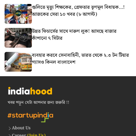
গুলিতে মৃত্যু শিক্ষকের, গ্রেফতার তৃণমূল বিধায়ক…!
আজকের সেরা ১০ খবর (৮ আগস্ট)
উন্নত ফিচার্সের সাথে দারুণ লুক! আসছে বাজার
কাঁপানো ৭ সিটার
ব্যবহার করবে সেনাবাহিনী, ভারত থেকে ২.৩ টন টিয়ার
গ্যাসও কিনল বাংলাদেশ
খবর পড়ুন যেটা আপনার জন্য জরুরি !!
About Us
Career
(Join Us)