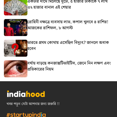
একটার দামে মিলেছে দুটো, ৫ হাজার টাকাকে ৭ লাখ
৩২ হাজার বানাল এই শেয়ার
রোহিনী নক্ষত্রে ব্যবসায় লাভ, কপাল খুলবে ৪ রাশির!
আজকের রাশিফল, ৮ আগস্ট
ভারতে প্রথম কোথায় এসেছিল বিদ্যুৎ? জানলে অবাক
হবেন
বর্ষায় বাড়ছে কনজাঙ্কটিভাইটিস, জেনে নিন লক্ষণ এবং
প্রতিকারের নিয়ম
খবর পড়ুন যেটা আপনার জন্য জরুরি !!