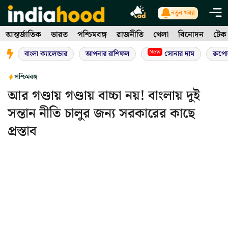
Skip
নতুন খবর
to
আন্তর্জাতিক
ভারত
পশ্চিমবঙ্গ
রাজনীতি
খেলা
বিনোদন
টেক
content
New
বাংলা ক্যালেন্ডার
আপনার রাশিফল
সোনার দাম
রুপো
পশ্চিমবঙ্গ
আর গণ্ডায় গণ্ডায় বাচ্চা নয়! বাংলায় দুই
সন্তান নীতি চালুর জন্য সরকারের কাছে
প্রস্তাব