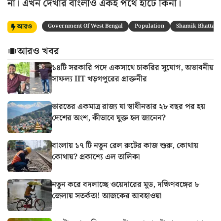
না। এখন দেখার বাংলাও একই পথে হাঁটে কিনা।
আরও
Government Of West Bengal
Population
Shamik Bhattach
আরও খবর
১৪টি সরকারি পদে একসাথে চাকরির সুযোগ, অভাবনীয়
সাফল্য IIT খড়গপুরের প্রাক্তনীর
ভারতের একমাত্র রাজ্য যা স্বাধীনতার ২৮ বছর পর হয়
দেশের অংশ, কীভাবে যুক্ত হল জানেন?
বাংলায় ১৭ টি নতুন রেল রুটের কাজ শুরু, কোথায়
কোথায়? প্রকাশ্যে এল তালিকা
নতুন করে বদলাচ্ছে ওয়েদারের মুড, দক্ষিণবঙ্গের ৮
জেলায় সতর্কতা! আজকের আবহাওয়া