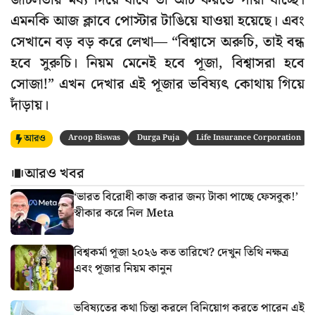
জটিলতার মধ্য দিয়ে যাবে তা আঁচ করতে পারা যাচ্ছে।
এমনকি আজ ক্লাবে পোস্টার টাঙিয়ে যাওয়া হয়েছে। এবং
সেখানে বড় বড় করে লেখা— “বিশ্বাসে অরুচি, তাই বন্ধ
হবে সুরুচি। নিয়ম মেনেই হবে পূজা, বিশ্বাসরা হবে
সোজা!” এখন দেখার এই পূজার ভবিষ্যৎ কোথায় গিয়ে
দাঁড়ায়।
আরও
Aroop Biswas
Durga Puja
Life Insurance Corporation
আরও খবর
‘ভারত বিরোধী কাজ করার জন্য টাকা পাচ্ছে ফেসবুক!’
স্বীকার করে নিল Meta
বিশ্বকর্মা পূজা ২০২৬ কত তারিখে? দেখুন তিথি নক্ষত্র
এবং পূজার নিয়ম কানুন
ভবিষ্যতের কথা চিন্তা করলে বিনিয়োগ করতে পারেন এই