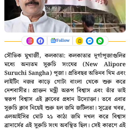
Follow
সৌভিক মুখার্জী, কলকাতা: কলকাতার দূর্গাপূজাগুলির
মধ্যে অন্যতম সুরুচি সংঘের (New Alipore
Suruchi Sangha) পূজা। প্রতিবছর অভিনব থিম এবং
লাইটিং নজর কাড়ে গোটা বাংলা থেকে শুরু করে
দেশবাসীর। প্রাক্তন মন্ত্রী অরূপ বিশ্বাস এবং তাঁর ভাই
স্বরূপ বিশ্বাস এই ক্লাবের প্রধান উদ্যোক্তা। তবে এবার
সুরুচি ক্লাব নিয়েই শুরু হল জমি জটিলতা। সূত্রের খবর,
এলআইসির মোট ২১ কাঠা জমি দখল করে বিশ্বাস
ব্রাদার্সের এই সুরুচি সংঘ অবস্থিত ছিল। সেই কারণে এই