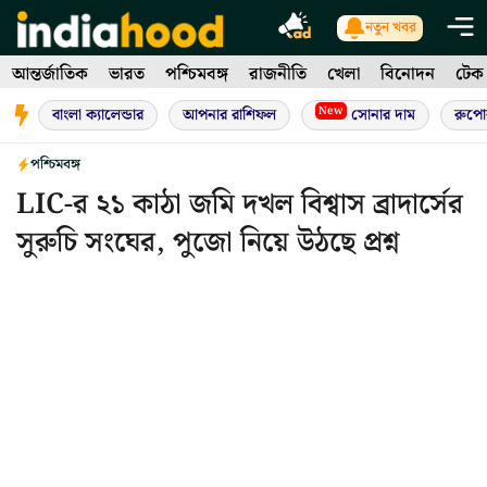
Skip
নতুন খবর
to
আন্তর্জাতিক
ভারত
পশ্চিমবঙ্গ
রাজনীতি
খেলা
বিনোদন
টেক
content
New
বাংলা ক্যালেন্ডার
আপনার রাশিফল
সোনার দাম
রুপো
পশ্চিমবঙ্গ
LIC-র ২১ কাঠা জমি দখল বিশ্বাস ব্রাদার্সের
সুরুচি সংঘের, পুজো নিয়ে উঠছে প্রশ্ন