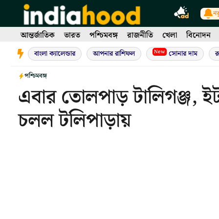
Skip
নত
to
content
আন্তর্জাতিক
ভারত
পশ্চিমবঙ্গ
রাজনীতি
খেলা
বিনোদন
New
বাংলা ক্যালেন্ডার
আপনার রাশিফল
সোনার দাম
র
পশ্চিমবঙ্গ
এবার তোলপাড় টালিগঞ্জ, ইট 
চলল টলিপাড়ায়