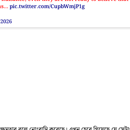
 as…
pic.twitter.com/CupbWmjP1g
 2026
্ষমতার বলে নোংরামি করেছে। এখন হেরে গিয়েছে যে সেট