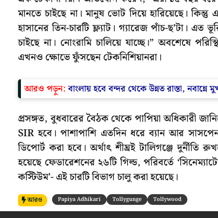
মানতে চাইছে না। মানুষ ভোট দিয়ে হারিয়েছে। কিন্তু
হাসানের তিন-চারটি ফ্ল্যাট। গ্যারেজ পাঁচ-ছ’টা। এ
চাইছে না। নোংরামি চালিয়ে যাচ্ছে।” অবশেষে পরিস্
এখনও ক্ষোভে ফুঁসছেন টেকনিশিয়ানরা।
আরও পড়ুন:
বাংলায় হবে বন্দর থেকে উন্নত রাস্তা, নবান্নে মু
প্রসঙ্গত, বুধবারের বৈঠক থেকে পাপিয়া অধিকারী জান
SIR হবে। পাশাপাশি এতদিন ধরে ব্যান আর সাসপেনশ
ডিপোর্ট করা হবে। অর্থাৎ শীঘ্রই টালিগঞ্জে দুর্নীত
হয়েছে ফেডারেশনের ২৬টি গিল্ড, পরিবর্তে ‘সিনেম্যাটোগ
কস্টিউম’- এই চারটি বিভাগ চালু করা হয়েছে।
আরও
Papiya Adhikari
Tollygunge
Tollywood