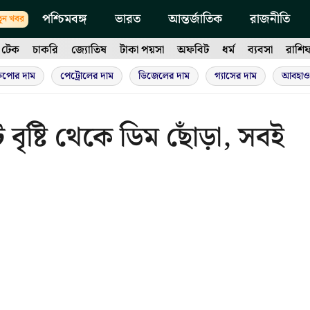
পশ্চিমবঙ্গ
ভারত
আন্তর্জাতিক
রাজনীতি
ুন খবর
টেক
চাকরি
জ্যোতিষ
টাকা পয়সা
অফবিট
ধর্ম
ব্যবসা
রাশি
ুপোর দাম
পেট্রোলের দাম
ডিজেলের দাম
গ্যাসের দাম
আবহাও
বৃষ্টি থেকে ডিম ছোঁড়া, সবই