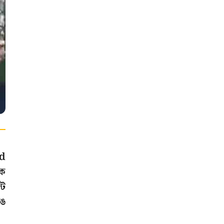
od
কে
্ট
ঙে