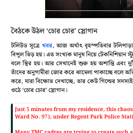
বৈঠকে উঠল ‘চোর চোর’ স্লোগান
টলিউড সূত্রে
খবর
, আজ অর্থাৎ বৃহস্পতিবার টলিপা
বিপুল ভিড় হয়। এত সংখ্যক মানুষ নিয়ে টেকনিশিয়ান স
বলে স্থির হয়। আর সেখানেই শুরু হয় অশান্তি এবং দ
তাঁদের অনুগামীরা জোর করে ঝামেলা পাকাচ্ছে বলে 
করে, যারা বিক্ষোভ দেখাচ্ছে, তার কেউ গিল্ডের সদস্য
ওঠে ‘চোর চোর’ স্লোগান।
Just 5 minutes from my residence, this chao
Ward No. 97), under Regent Park Police Stat
Many TMC cadres are trying to create such a 