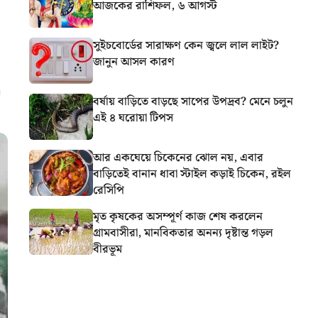
আজকের রাশিফল, ৬ আগস্ট
সুইচবোর্ডের সারাক্ষণ কেন জ্বলে লাল লাইট?
জানুন আসল কারণ
বর্ষায় বাড়িতে বাড়ছে সাপের উপদ্রব? মেনে চলুন
এই ৪ ঘরোয়া টিপস
আর একঘেয়ে চিকেনের ঝোল নয়, এবার
বাড়িতেই বানান ধাবা স্টাইল কড়াই চিকেন, রইল
রেসিপি
মৃত কৃষকের অসম্পূর্ণ কাজ শেষ করলেন
গ্রামবাসীরা, মানবিকতার অনন্য দৃষ্টান্ত গড়ল
বীরভূম