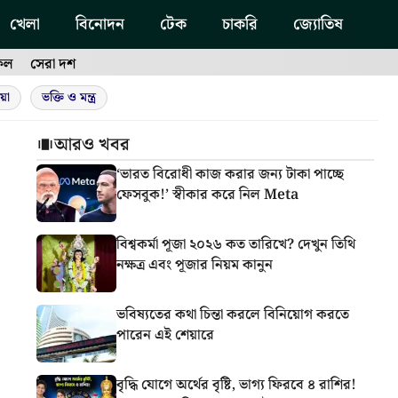
খেলা
বিনোদন
টেক
চাকরি
জ্যোতিষ
ফল
সেরা দশ
য়া
ভক্তি ও মন্ত্র
আরও খবর
‘ভারত বিরোধী কাজ করার জন্য টাকা পাচ্ছে
ফেসবুক!’ স্বীকার করে নিল Meta
বিশ্বকর্মা পূজা ২০২৬ কত তারিখে? দেখুন তিথি
নক্ষত্র এবং পূজার নিয়ম কানুন
ভবিষ্যতের কথা চিন্তা করলে বিনিয়োগ করতে
পারেন এই শেয়ারে
বৃদ্ধি যোগে অর্থের বৃষ্টি, ভাগ্য ফিরবে ৪ রাশির!