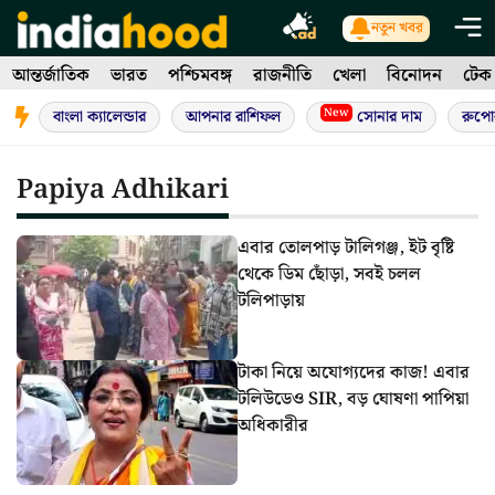
Skip
নতুন খবর
to
আন্তর্জাতিক
ভারত
পশ্চিমবঙ্গ
রাজনীতি
খেলা
বিনোদন
টেক
content
New
বাংলা ক্যালেন্ডার
আপনার রাশিফল
সোনার দাম
রুপো
Papiya Adhikari
এবার তোলপাড় টালিগঞ্জ, ইট বৃষ্টি
থেকে ডিম ছোঁড়া, সবই চলল
টলিপাড়ায়
টাকা নিয়ে অযোগ্যদের কাজ! এবার
টলিউডেও SIR, বড় ঘোষণা পাপিয়া
অধিকারীর