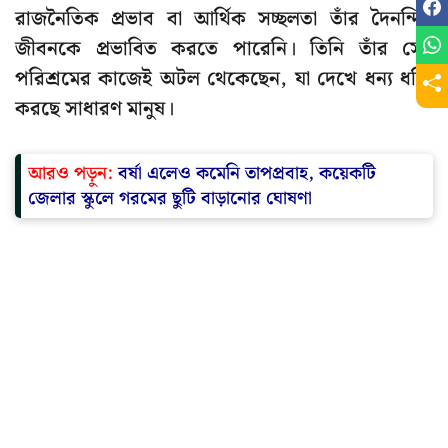
রাজনৈতিক প্রভাব বা আর্থিক সচ্ছলতা তাঁর দৈনন্দিন
জীবনকে প্রভাবিত করতে পারেনি। তিনি তাঁর সেই
পরিশ্রমের কাজেই অটল থেকেছেন, যা দেখে ধন্য ধন্যি
করছে সাধারণ মানুষ।
আরও পড়ুন:
বর্ষা এলেও কমেনি তাপপ্রবাহ, কয়েকটি
জেলার স্কুলে গরমের ছুটি বাড়ানোর ঘোষণা