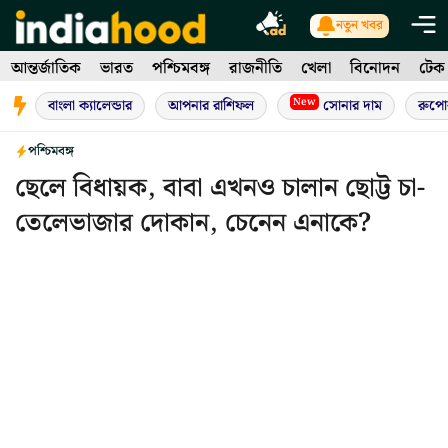
Skip
নতুন খবর
to
আন্তর্জাতিক
ভারত
পশ্চিমবঙ্গ
রাজনীতি
খেলা
বিনোদন
টেক
content
New
বাংলা ক্যালেন্ডার
আপনার রাশিফল
সোনার দাম
রুপো
পশ্চিমবঙ্গ
ছেলে বিধায়ক, বাবা এখনও চালান ছোট্ট চা-
তেলেভাজার দোকান, চেনেন এনাকে?