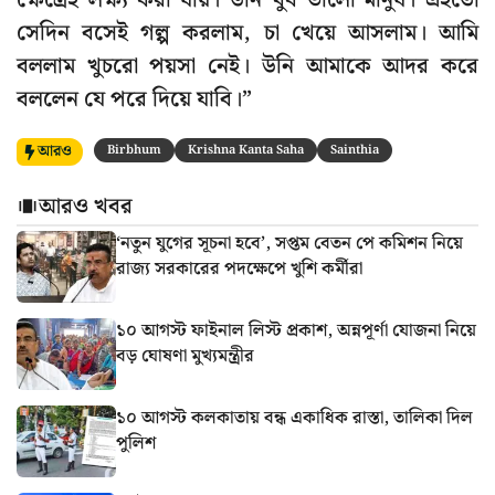
ক্ষেত্রেই লক্ষ্য করা যায়। উনি খুব ভালো মানুষ। এইতো
সেদিন বসেই গল্প করলাম, চা খেয়ে আসলাম। আমি
বললাম খুচরো পয়সা নেই। উনি আমাকে আদর করে
বললেন যে পরে দিয়ে যাবি।”
আরও
Birbhum
Krishna Kanta Saha
Sainthia
আরও খবর
‘নতুন যুগের সূচনা হবে’, সপ্তম বেতন পে কমিশন নিয়ে
রাজ্য সরকারের পদক্ষেপে খুশি কর্মীরা
১০ আগস্ট ফাইনাল লিস্ট প্রকাশ, অন্নপূর্ণা যোজনা নিয়ে
বড় ঘোষণা মুখ্যমন্ত্রীর
১০ আগস্ট কলকাতায় বন্ধ একাধিক রাস্তা, তালিকা দিল
পুলিশ