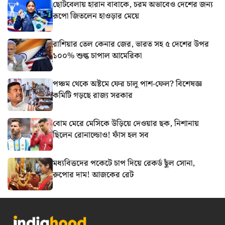
ছোটবেলায় হারান বাবাকে, চরম অভাবেও দেশের জন্য
রূপো জিতলেন হাওড়ার মেয়ে
রাশিয়ার তেল কেনার জের, ভারত সহ ৫ দেশের উপর
১০০% শুল্ক চাপাল আমেরিকা
পঞ্চম থেকে অষ্টমে ফের চালু পাশ-ফেল? বিশেষজ্ঞ
কমিটি গড়ছে রাজ্য সরকার
বোম মেরে মেসিকে উড়িয়ে দেওয়ার ছক, নিশানায়
ছিলেন রোনাল্ডোও! ফাঁস হল সব
মধ্যবিত্তদের পকেটে চাপ দিয়ে রেকর্ড ছুঁল সোনা,
রুপোর দাম! আজকের রেট