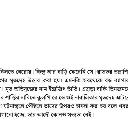
বার কিনতে বেরোয়। কিন্তু আর বাড়ি ফেরেনি সে। রাতভর তল্লাশ
র মৃতদেহ উদ্ধার করা হয়। এমনকি সবথেকে বড় ব্যাপা
। মৃত অভিযুক্তের নাম ইন্দ্রজিৎ তাঁতি। এছাড়া বাকি তিনজন
ের শাস্তির দাবিতে কুলপি রোডে ওই নাবালিকার মৃতদেহ আট
 ঘটনাস্থলে পৌঁছলে তাদের উপরও হামলা করা হয় বলে খব
 লাগানো হচ্ছে, তার আদৌ কোনও সত্যতা নেই।