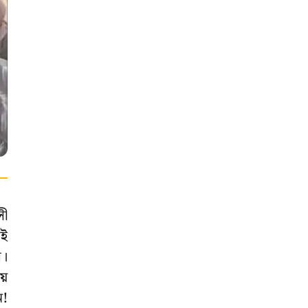
সী
েই
র।
য়
ন!