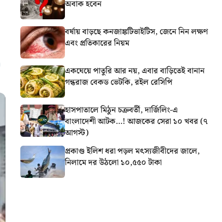
অবাক হবেন
বর্ষায় বাড়ছে কনজাঙ্কটিভাইটিস, জেনে নিন লক্ষণ
এবং প্রতিকারের নিয়ম
একঘেয়ে পাতুরি আর নয়, এবার বাড়িতেই বানান
গন্ধরাজ বেকড ভেটকি, রইল রেসিপি
হাসপাতালে মিঠুন চক্রবর্তী, দার্জিলিং-এ
বাংলাদেশী আটক…! আজকের সেরা ১০ খবর (৭
আগস্ট)
প্রকাণ্ড ইলিশ ধরা পড়ল মৎস্যজীবীদের জালে,
নিলামে দর উঠলো ১০,৫৫০ টাকা