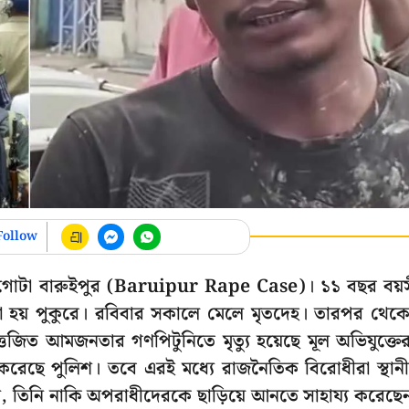
Follow
াড় গোটা বারুইপুর (Baruipur Rape Case)। ১১ বছর বয়
়া হয় পুকুরে। রবিবার সকালে মেলে মৃতদেহ। তারপর থেক
্তেজিত আমজনতার গণপিটুনিতে মৃত্যু হয়েছে মূল অভিযুক্তে
রেছে পুলিশ। তবে এরই মধ্যে রাজনৈতিক বিরোধীরা স্থানী
েন, তিনি নাকি অপরাধীদেরকে ছাড়িয়ে আনতে সাহায্য করেছে