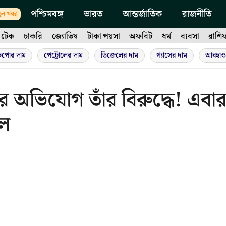
পশ্চিমবঙ্গ
ভারত
আন্তর্জাতিক
রাজনীতি
ুন খবর
টেক
চাকরি
জ্যোতিষ
টাকা পয়সা
অফবিট
ধর্ম
ব্যবসা
রাশি
ুপোর দাম
পেট্রোলের দাম
ডিজেলের দাম
গ্যাসের দাম
আবহাও
র অভিযোগ তাঁর বিরুদ্ধে! এবা
ডল