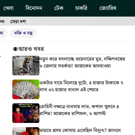
খেলা
বিনোদন
টেক
চাকরি
জ্যোতিষ
ফল
সেরা দশ
য়া
ভক্তি ও মন্ত্র
আরও খবর
র
নতুন করে বদলাচ্ছে ওয়েদারের মুড, দক্ষিণবঙ্গের
৮ জেলায় সতর্কতা! আজকের আবহাওয়া
একটার দামে মিলেছে দুটো, ৫ হাজার টাকাকে ৭
লাখ ৩২ হাজার বানাল এই শেয়ার
রোহিনী নক্ষত্রে ব্যবসায় লাভ, কপাল খুলবে ৪
রাশির! আজকের রাশিফল, ৮ আগস্ট
ভারতে প্রথম কোথায় এসেছিল বিদ্যুৎ? জানলে