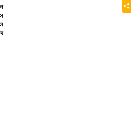
নে
সে
াল
াম