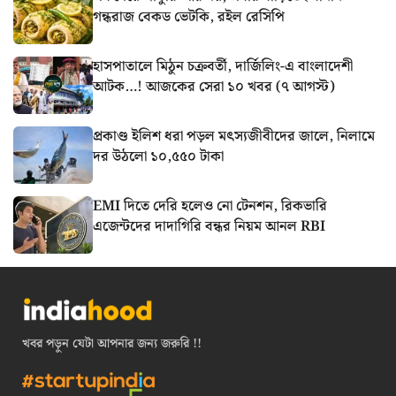
গন্ধরাজ বেকড ভেটকি, রইল রেসিপি
হাসপাতালে মিঠুন চক্রবর্তী, দার্জিলিং-এ বাংলাদেশী
আটক…! আজকের সেরা ১০ খবর (৭ আগস্ট)
প্রকাণ্ড ইলিশ ধরা পড়ল মৎস্যজীবীদের জালে, নিলামে
দর উঠলো ১০,৫৫০ টাকা
EMI দিতে দেরি হলেও নো টেনশন, রিকভারি
এজেন্টদের দাদাগিরি বন্ধর নিয়ম আনল RBI
খবর পড়ুন যেটা আপনার জন্য জরুরি !!