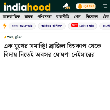
Skip
নতুন খবর
to
আন্তর্জাতিক
ভারত
পশ্চিমবঙ্গ
রাজনীতি
খেলা
বিনোদন
টেক
content
New
বাংলা ক্যালেন্ডার
আপনার রাশিফল
সোনার দাম
রুপো
খেলা
,
ফুটবল
এক যুগের সমাপ্তি! ব্রাজিল বিশ্বকাপ থেকে
বিদায় নিতেই অবসর ঘোষণা নেইমারের