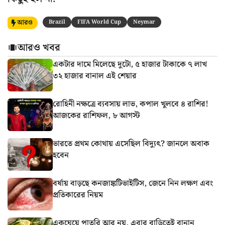
আরও
Brazil
FIFA World Cup
Neymar
আরও খবর
একটার দামে মিলেছে দুটো, ৫ হাজার টাকাকে ৭ লাখ
৩২ হাজার বানাল এই শেয়ার
রোহিনী নক্ষত্রে ব্যবসায় লাভ, কপাল খুলবে ৪ রাশির!
আজকের রাশিফল, ৮ আগস্ট
ভারতে প্রথম কোথায় এসেছিল বিদ্যুৎ? জানলে অবাক
হবেন
বর্ষায় বাড়ছে কনজাঙ্কটিভাইটিস, জেনে নিন লক্ষণ এবং
প্রতিকারের নিয়ম
একঘেয়ে পাতুরি আর নয়, এবার বাড়িতেই বানান