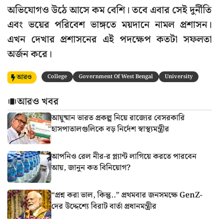
অভিযোগও উঠে আসে কম বেশি। তবে এবার সেই দুর্নীতি
এবং ভয়ের পরিবেশ ভাঙ্গতে ময়দানে নামল প্রশাসন।
এখন দেখার প্রশাসনের এই পদক্ষেপ কতটা সফলতা
অর্জন করে।
আরও
College
Government Of West Bengal
University
আরও খবর
আয়ুষ্মান ভারত প্রকল্প নিয়ে রাজ্যের বেসরকারি
হাসপাতালগুলিকে বড় নির্দেশ স্বাস্থ্যমন্ত্রীর
আপনিও রেল নীর-র প্ল্যান্ট লাগিয়ে করতে পারবেন
আয়, জানুন কত বিনিয়োগ?
“প্রশ্ন করা ভাল, কিন্তু..” প্রথমবার জনসমক্ষে GenZ-
দের উদ্দেশ্যে বিরাট বার্তা প্রধানমন্ত্রীর