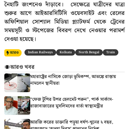
নৈহাটি জংশনেও দাঁড়াবে। সেক্ষেত্রে যাত্রীদের যাত্রা
শুরুর আগে আইআরসিটিসি ওয়েবসাইট এবং রেলের
অফিশিয়াল সোশ্যাল মিডিয়া প্ল্যাটফর্ম থেকে ট্রেনের
সময়সূচী ও স্টপেজের বিবরণ দেখে নেওয়ার পরামর্শ
দেওয়া হয়েছে।
আরও
Indian Railways
Kolkata
North Bengal
Train
আরও খবর
মহারাষ্ট্রের নাসিকে জোড়া ভূমিকম্প, আতঙ্কে রাস্তায়
নামলেন স্থানীয়রা
“ফেজ টুপির উপর হেলমেট পরুন”, পার্ক সার্কাস-
রাজাবাজারের মুসলিমদের বার্তা স্বাস্থ্যমন্ত্রীর
আরজি করের ডাক্তারি পড়ুয়া ধর্ষণ-খুনের ২ বছর,
রাজ্যজুড়ে ‘অভয়া দিবস’ পালনের নির্দেশ