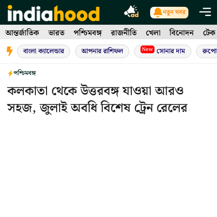
Skip
নতুন খবর
to
আন্তর্জাতিক
ভারত
পশ্চিমবঙ্গ
রাজনীতি
খেলা
বিনোদন
টেক
content
New
বাংলা ক্যালেন্ডার
আপনার রাশিফল
সোনার দাম
রুপো
পশ্চিমবঙ্গ
কলকাতা থেকে উত্তরবঙ্গ যাওয়া আরও
সহজ, জুলাই অবধি বিশেষ ট্রেন রেলের