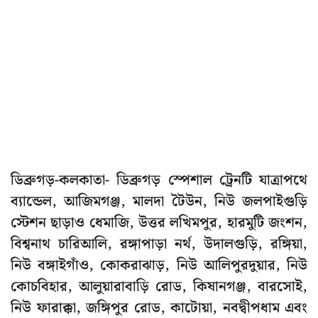
ডিব্রুগড়-কলকাতা- ডিব্রুগড় স্পেশাল ট্রেনটি যাত্রাপথে
ব্যান্ডেল, আজিমগঞ্জ, মালদা টৈউন, নিউ জলপাইগুড়ি
স্টেশন ছাড়াও ধেমাজি, উত্তর লখিমপুর, হারমুটি জংশন,
বিশ্বনাথ চারিআলি, রঙ্গাপাড়া নর্থ, উদালগুড়ি, রঙ্গিয়া,
নিউ বঙ্গাইগাঁও, কোকরাঝাড়, নিউ আলিপুরদুয়ার, নিউ
কোচবিহার, আলুয়ারাবাড়ি রোড, কিষানগঞ্জ, বারসোই,
নিউ ফারাক্কা, জঙ্গিপুর রোড, কাটোয়া, নবদ্বীপধাম এবং