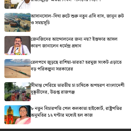
আসানসোল–দিঘা রুটে শুরু নতুন এসি বাস, জানুন রুট
ও সময়সূচি
জেনজিদের আন্দোলনের জন্য নয়? ইস্তফার আসল
কারণ জানালেন ধর্মেন্দ্র প্রধান
রেলপথে জুড়ছে রাশিয়া-ভারত? হরমুজ সংকট এড়াতে
বড় পরিকল্পনা সরকারের
সীমান্ত পেরিয়ে ভারতীয় চা চাষিকে অপহরণ বাংলাদেশী
দুষ্কৃতীদের, উত্তপ্ত রাজগঞ্জ
৮ নতুন বিচারপতি পেল কলকাতা হাইকোর্ট, রাষ্ট্রপতির
অনুমতির ১২ ঘণ্টার মধ্যেই হল কাজ