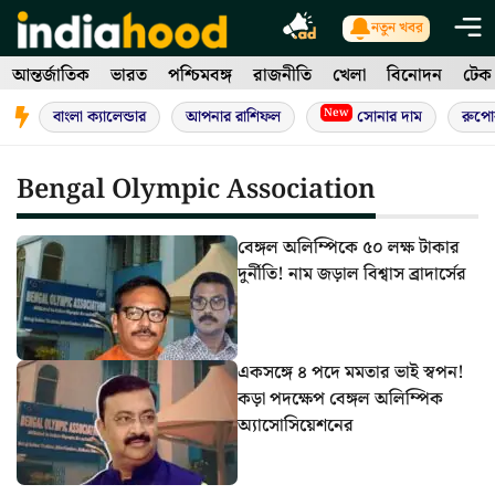
Skip
নতুন খবর
to
আন্তর্জাতিক
ভারত
পশ্চিমবঙ্গ
রাজনীতি
খেলা
বিনোদন
টেক
content
New
বাংলা ক্যালেন্ডার
আপনার রাশিফল
সোনার দাম
রুপো
Bengal Olympic Association
বেঙ্গল অলিম্পিকে ৫০ লক্ষ টাকার
দুর্নীতি! নাম জড়াল বিশ্বাস ব্রাদার্সের
একসঙ্গে ৪ পদে মমতার ভাই স্বপন!
কড়া পদক্ষেপ বেঙ্গল অলিম্পিক
অ্যাসোসিয়েশনের