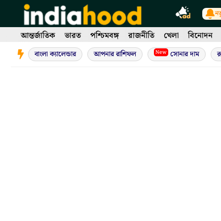
Skip
নত
to
content
আন্তর্জাতিক
ভারত
পশ্চিমবঙ্গ
রাজনীতি
খেলা
বিনোদন
New
বাংলা ক্যালেন্ডার
আপনার রাশিফল
সোনার দাম
র