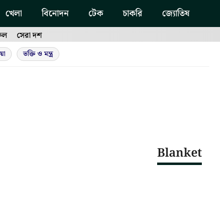
খেলা
বিনোদন
টেক
চাকরি
জ্যোতিষ
ফল
সেরা দশ
য়া
ভক্তি ও মন্ত্র
Blanket