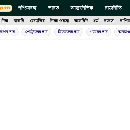
পশ্চিমবঙ্গ
ভারত
আন্তর্জাতিক
রাজনীতি
ুন খবর
টেক
চাকরি
জ্যোতিষ
টাকা পয়সা
অফবিট
ধর্ম
ব্যবসা
রাশি
ুপোর দাম
পেট্রোলের দাম
ডিজেলের দাম
গ্যাসের দাম
আবহাও