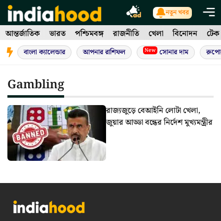
Skip
নতুন খবর
to
আন্তর্জাতিক
ভারত
পশ্চিমবঙ্গ
রাজনীতি
খেলা
বিনোদন
টেক
content
New
বাংলা ক্যালেন্ডার
আপনার রাশিফল
সোনার দাম
রুপো
Gambling
রাজ্যজুড়ে বেআইনি লোটা খেলা,
জুয়ার আড্ডা বন্ধের নির্দেশ মুখ্যমন্ত্রীর