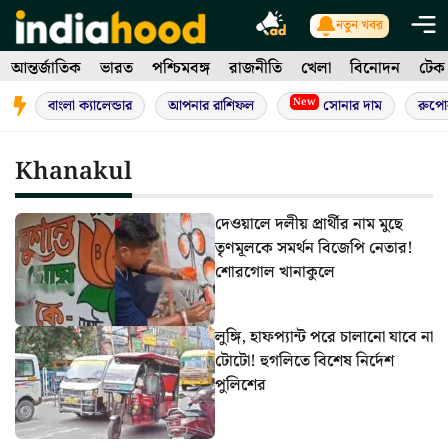
Skip
নতুন খবর
to
আন্তর্জাতিক
ভারত
পশ্চিমবঙ্গ
রাজনীতি
খেলা
বিনোদন
টেক
content
New
বাংলা ক্যালেন্ডার
আপনার রাশিফল
সোনার দাম
রুপো
Khanakul
দেওয়ালে দলীয় প্রার্থীর নাম মুছে
তৃণমূলকে সমর্থন বিজেপি নেতার!
শোরগোল খানাকুলে
লুঙ্গি, হাফপ্যান্ট পরে চালানো যাবে না
টোটো! হুগলিতে বিশেষ নির্দেশ
পুলিশের