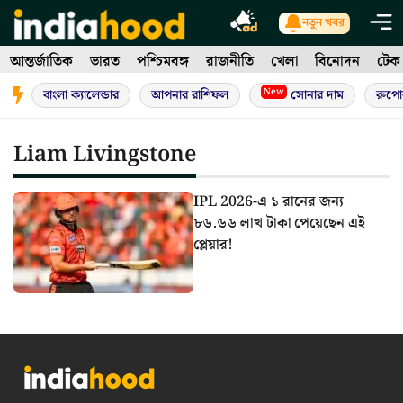
Skip
নতুন খবর
to
আন্তর্জাতিক
ভারত
পশ্চিমবঙ্গ
রাজনীতি
খেলা
বিনোদন
টেক
content
New
বাংলা ক্যালেন্ডার
আপনার রাশিফল
সোনার দাম
রুপো
Liam Livingstone
IPL 2026-এ ১ রানের জন্য
৮৬.৬৬ লাখ টাকা পেয়েছেন এই
প্লেয়ার!