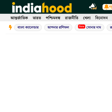
Skip
নত
to
content
আন্তর্জাতিক
ভারত
পশ্চিমবঙ্গ
রাজনীতি
খেলা
বিনোদন
New
বাংলা ক্যালেন্ডার
আপনার রাশিফল
সোনার দাম
র