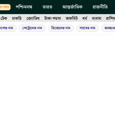
পশ্চিমবঙ্গ
ভারত
আন্তর্জাতিক
রাজনীতি
ুন খবর
টেক
চাকরি
জ্যোতিষ
টাকা পয়সা
অফবিট
ধর্ম
ব্যবসা
রাশি
ুপোর দাম
পেট্রোলের দাম
ডিজেলের দাম
গ্যাসের দাম
আবহাও