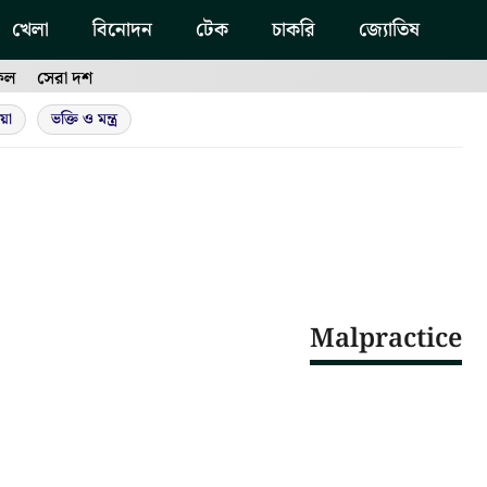
খেলা
বিনোদন
টেক
চাকরি
জ্যোতিষ
ফল
সেরা দশ
য়া
ভক্তি ও মন্ত্র
Malpractice