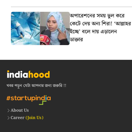
অপারেশনের সময় ভুল করে
কেটে দেয় অন্য শিরা! ‘আল্লাহর
ইচ্ছে’ বলে দায় এড়ালেন
ডাক্তার
খবর পড়ুন যেটা আপনার জন্য জরুরি !!
About Us
Career
(Join Us)