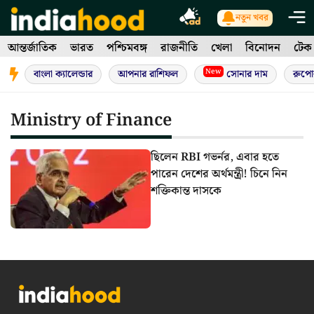
Skip
নতুন খবর
to
আন্তর্জাতিক
ভারত
পশ্চিমবঙ্গ
রাজনীতি
খেলা
বিনোদন
টেক
content
New
বাংলা ক্যালেন্ডার
আপনার রাশিফল
সোনার দাম
রুপো
Ministry of Finance
ছিলেন RBI গভর্নর, এবার হতে
পারেন দেশের অর্থমন্ত্রী! চিনে নিন
শক্তিকান্ত দাসকে