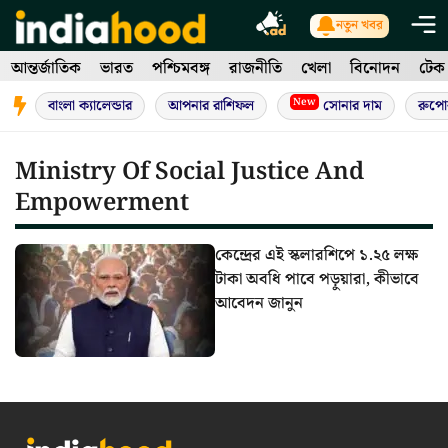
Skip
নতুন খবর
to
আন্তর্জাতিক
ভারত
পশ্চিমবঙ্গ
রাজনীতি
খেলা
বিনোদন
টেক
content
New
বাংলা ক্যালেন্ডার
আপনার রাশিফল
সোনার দাম
রুপো
Ministry Of Social Justice And
Empowerment
কেন্দ্রের এই স্কলারশিপে ১.২৫ লক্ষ
টাকা অবধি পাবে পড়ুয়ারা, কীভাবে
আবেদন জানুন