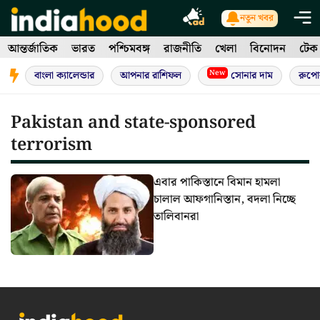
Skip
নতুন খবর
to
আন্তর্জাতিক
ভারত
পশ্চিমবঙ্গ
রাজনীতি
খেলা
বিনোদন
টেক
content
New
বাংলা ক্যালেন্ডার
আপনার রাশিফল
সোনার দাম
রুপো
Pakistan and state-sponsored
terrorism
এবার পাকিস্তানে বিমান হামলা
চালাল আফগানিস্তান, বদলা নিচ্ছে
তালিবানরা