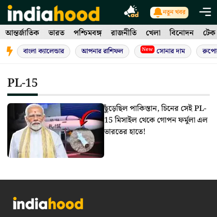
Skip
নতুন খবর
to
আন্তর্জাতিক
ভারত
পশ্চিমবঙ্গ
রাজনীতি
খেলা
বিনোদন
টেক
content
New
বাংলা ক্যালেন্ডার
আপনার রাশিফল
সোনার দাম
রুপো
PL-15
ছুঁড়েছিল পাকিস্তান, চিনের সেই PL-
15 মিসাইল থেকে গোপন ফর্মুলা এল
ভারতের হাতে!