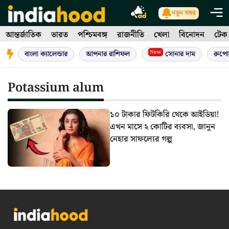
Skip
নতুন খবর
to
আন্তর্জাতিক
ভারত
পশ্চিমবঙ্গ
রাজনীতি
খেলা
বিনোদন
টেক
content
New
বাংলা ক্যালেন্ডার
আপনার রাশিফল
সোনার দাম
রুপো
Potassium alum
১০ টাকার ফিটকিরি থেকে আইডিয়া!
এখন মাসে ২ কোটির ব্যবসা, জানুন
নেহার সাফল্যের গল্প