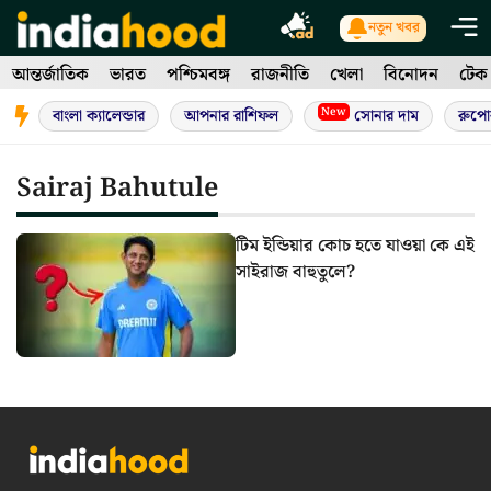
Skip
নতুন খবর
to
আন্তর্জাতিক
ভারত
পশ্চিমবঙ্গ
রাজনীতি
খেলা
বিনোদন
টেক
content
New
বাংলা ক্যালেন্ডার
আপনার রাশিফল
সোনার দাম
রুপো
Sairaj Bahutule
টিম ইন্ডিয়ার কোচ হতে যাওয়া কে এই
সাইরাজ বাহুতুলে?