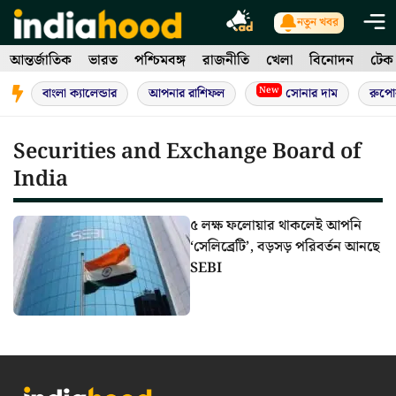
Skip
নতুন খবর
to
আন্তর্জাতিক
ভারত
পশ্চিমবঙ্গ
রাজনীতি
খেলা
বিনোদন
টেক
content
New
বাংলা ক্যালেন্ডার
আপনার রাশিফল
সোনার দাম
রুপো
Securities and Exchange Board of
India
৫ লক্ষ ফলোয়ার থাকলেই আপনি
‘সেলিব্রেটি’, বড়সড় পরিবর্তন আনছে
SEBI