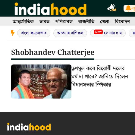
Skip
নত
to
content
আন্তর্জাতিক
ভারত
পশ্চিমবঙ্গ
রাজনীতি
খেলা
বিনোদন
New
বাংলা ক্যালেন্ডার
আপনার রাশিফল
সোনার দাম
র
Shobhandev Chatterjee
তৃণমূল কবে বিরোধী দলের
মর্যাদা পাবে? জানিয়ে দিলেন
বিধানসভার স্পিকার