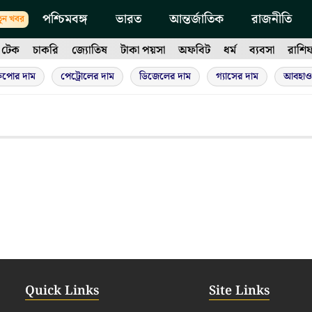
পশ্চিমবঙ্গ
ভারত
আন্তর্জাতিক
রাজনীতি
ুন খবর
টেক
চাকরি
জ্যোতিষ
টাকা পয়সা
অফবিট
ধর্ম
ব্যবসা
রাশি
ুপোর দাম
পেট্রোলের দাম
ডিজেলের দাম
গ্যাসের দাম
আবহাও
Quick Links
Site Links