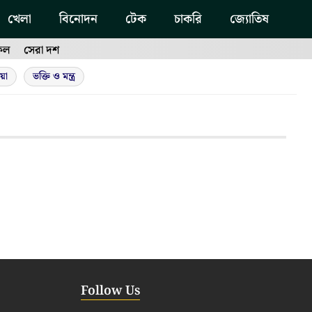
খেলা
বিনোদন
টেক
চাকরি
জ্যোতিষ
ফল
সেরা দশ
য়া
ভক্তি ও মন্ত্র
Follow Us