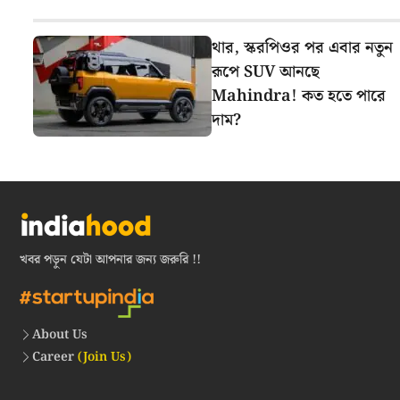
থার, স্করপিওর পর এবার নতুন
রূপে SUV আনছে
Mahindra! কত হতে পারে
দাম?
খবর পড়ুন যেটা আপনার জন্য জরুরি !!
About Us
Career
(Join Us)