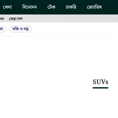
খেলা
বিনোদন
টেক
চাকরি
জ্যোতিষ
ফল
সেরা দশ
য়া
ভক্তি ও মন্ত্র
SUVs