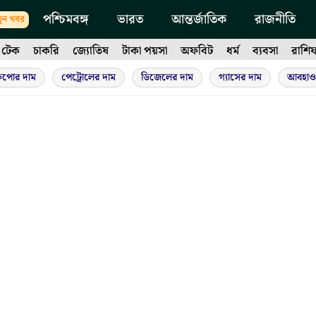
পশ্চিমবঙ্গ
ভারত
আন্তর্জাতিক
রাজনীতি
ুন খবর
টেক
চাকরি
জ্যোতিষ
টাকা পয়সা
অফবিট
ধর্ম
ব্যবসা
রাশি
ুপোর দাম
পেট্রোলের দাম
ডিজেলের দাম
গ্যাসের দাম
আবহাও