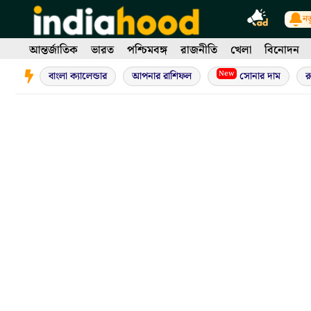
Skip
নত
to
content
আন্তর্জাতিক
ভারত
পশ্চিমবঙ্গ
রাজনীতি
খেলা
বিনোদন
New
বাংলা ক্যালেন্ডার
আপনার রাশিফল
সোনার দাম
র