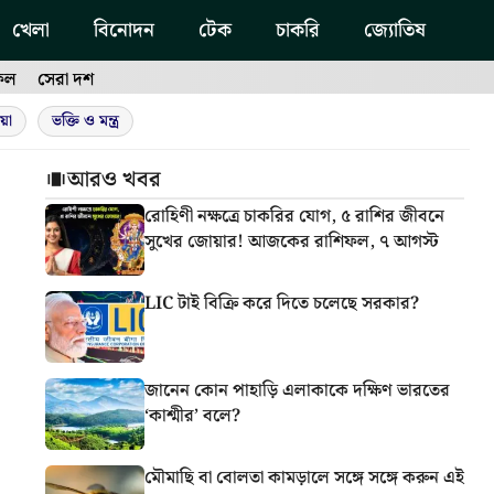
খেলা
বিনোদন
টেক
চাকরি
জ্যোতিষ
ফল
সেরা দশ
য়া
ভক্তি ও মন্ত্র
আরও খবর
রোহিণী নক্ষত্রে চাকরির যোগ, ৫ রাশির জীবনে
সুখের জোয়ার! আজকের রাশিফল, ৭ আগস্ট
LIC টাই বিক্রি করে দিতে চলেছে সরকার?
জানেন কোন পাহাড়ি এলাকাকে দক্ষিণ ভারতের
‘কাশ্মীর’ বলে?
মৌমাছি বা বোলতা কামড়ালে সঙ্গে সঙ্গে করুন এই