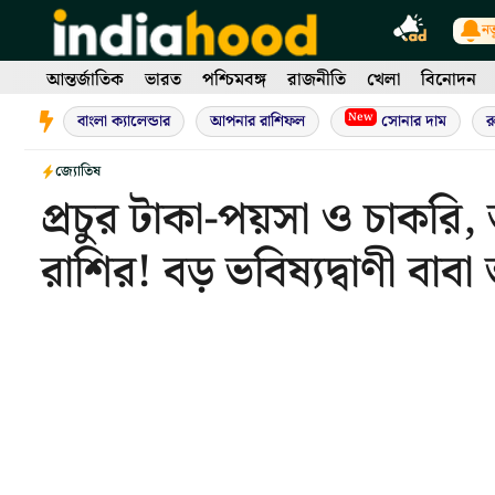
Skip
নত
to
content
আন্তর্জাতিক
ভারত
পশ্চিমবঙ্গ
রাজনীতি
খেলা
বিনোদন
New
বাংলা ক্যালেন্ডার
আপনার রাশিফল
সোনার দাম
র
জ্যোতিষ
প্রচুর টাকা-পয়সা ও চাকরি
রাশির! বড় ভবিষ্যদ্বাণী বাবা ভ