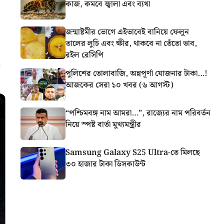
কাজ, কমবে জ্বালা এবং ব্যথা
জন্মাষ্টমীর ভোগে এইভাবেই বানিয়ে ফেলুন
তালের লুচি এবং ক্ষীর, থাকবে না তেঁতো ভাব,
রইল রেসিপি
পুলিশের তোলাবাজি, অন্নপূর্ণা যোজনার টাকা…!
আজকের সেরা ১০ খবর (৬ আগস্ট)
“পশ্চিমবঙ্গ নাম আমরা…”, রাজ্যের নাম পরিবর্তন
নিয়ে স্পষ্ট বার্তা মুখ্যমন্ত্রীর
Samsung Galaxy S25 Ultra-তে মিলছে
৩০ হাজার টাকা ডিসকাউন্ট