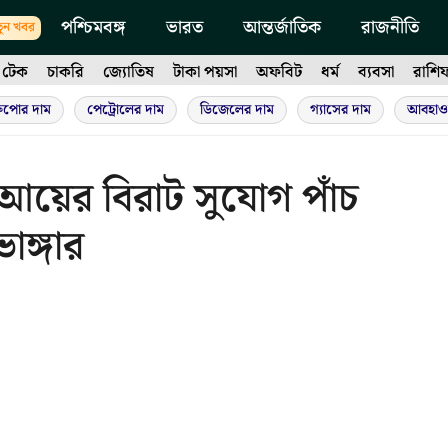
পশ্চিমবঙ্গ
ভারত
আন্তর্জাতিক
রাজনীতি
ুন খবর
টেক
চাকরি
জ্যোতিষ
টাকা পয়সা
অফবিট
ধর্ম
ব্যবসা
রাশি
ুপোর দাম
পেট্রোলের দাম
ডিজেলের দাম
গ্যাসের দাম
আবহাও
, আয়ের বিরাট সুযোগ পাঁচ
াঙ্গার