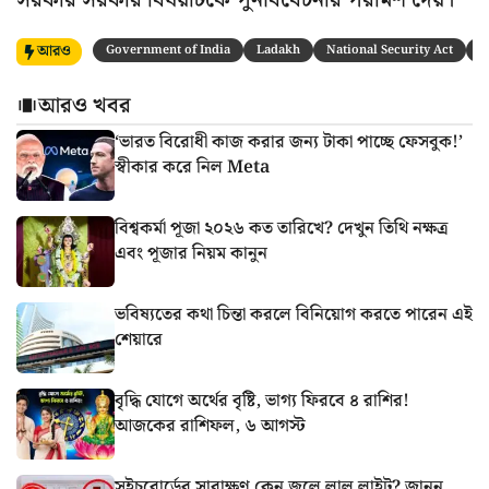
সরকার সরকার বিষয়টিকে পুনর্বিবেচনার পরামর্শ দেয়।
আরও
Government of India
Ladakh
National Security Act
S
আরও খবর
‘ভারত বিরোধী কাজ করার জন্য টাকা পাচ্ছে ফেসবুক!’
স্বীকার করে নিল Meta
বিশ্বকর্মা পূজা ২০২৬ কত তারিখে? দেখুন তিথি নক্ষত্র
এবং পূজার নিয়ম কানুন
ভবিষ্যতের কথা চিন্তা করলে বিনিয়োগ করতে পারেন এই
শেয়ারে
বৃদ্ধি যোগে অর্থের বৃষ্টি, ভাগ্য ফিরবে ৪ রাশির!
আজকের রাশিফল, ৬ আগস্ট
সুইচবোর্ডের সারাক্ষণ কেন জ্বলে লাল লাইট? জানুন