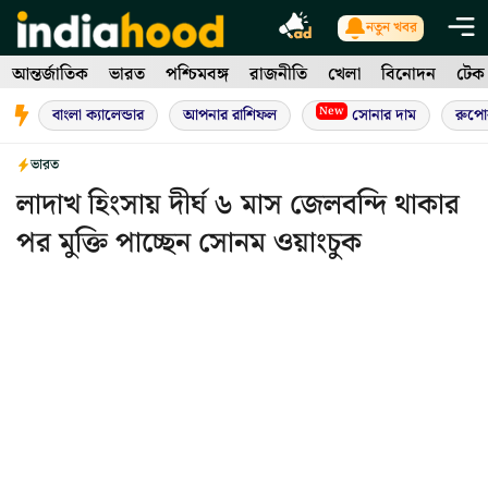
Skip
নতুন খবর
to
আন্তর্জাতিক
ভারত
পশ্চিমবঙ্গ
রাজনীতি
খেলা
বিনোদন
টেক
content
New
বাংলা ক্যালেন্ডার
আপনার রাশিফল
সোনার দাম
রুপো
ভারত
লাদাখ হিংসায় দীর্ঘ ৬ মাস জেলবন্দি থাকার
পর মুক্তি পাচ্ছেন সোনম ওয়াংচুক