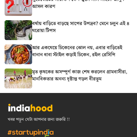
আসল কারণ
বর্ষায় বাড়িতে বাড়ছে সাপের উপদ্রব? মেনে চলুন এই ৪
ঘরোয়া টিপস
আর একঘেয়ে চিকেনের ঝোল নয়, এবার বাড়িতেই
বানান ধাবা স্টাইল কড়াই চিকেন, রইল রেসিপি
মৃত কৃষকের অসম্পূর্ণ কাজ শেষ করলেন গ্রামবাসীরা,
মানবিকতার অনন্য দৃষ্টান্ত গড়ল বীরভূম
খবর পড়ুন যেটা আপনার জন্য জরুরি !!