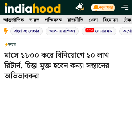
Skip
নতুন খবর
to
আন্তর্জাতিক
ভারত
পশ্চিমবঙ্গ
রাজনীতি
খেলা
বিনোদন
টেক
content
New
বাংলা ক্যালেন্ডার
আপনার রাশিফল
সোনার দাম
রুপো
ভারত
মাসে ১৮০০ করে বিনিয়োগে ১০ লাখ
রিটার্ন, চিন্তা মুক্ত হবেন কন্যা সন্তানের
অভিভাবকরা