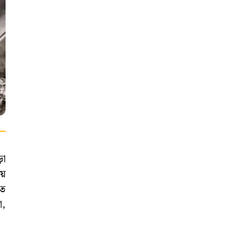
়া
়ে
তে
া,