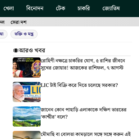
খেলা
বিনোদন
টেক
চাকরি
জ্যোতিষ
ফল
সেরা দশ
য়া
ভক্তি ও মন্ত্র
আরও খবর
রোহিণী নক্ষত্রে চাকরির যোগ, ৫ রাশির জীবনে
সুখের জোয়ার! আজকের রাশিফল, ৭ আগস্ট
LIC টাই বিক্রি করে দিতে চলেছে সরকার?
জানেন কোন পাহাড়ি এলাকাকে দক্ষিণ ভারতের
‘কাশ্মীর’ বলে?
মৌমাছি বা বোলতা কামড়ালে সঙ্গে সঙ্গে করুন এই