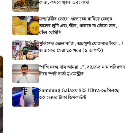
কাজ, কমবে জ্বালা এবং ব্যথা
জন্মাষ্টমীর ভোগে এইভাবেই বানিয়ে ফেলুন
তালের লুচি এবং ক্ষীর, থাকবে না তেঁতো ভাব,
রইল রেসিপি
পুলিশের তোলাবাজি, অন্নপূর্ণা যোজনার টাকা…!
আজকের সেরা ১০ খবর (৬ আগস্ট)
“পশ্চিমবঙ্গ নাম আমরা…”, রাজ্যের নাম পরিবর্তন
নিয়ে স্পষ্ট বার্তা মুখ্যমন্ত্রীর
Samsung Galaxy S25 Ultra-তে মিলছে
৩০ হাজার টাকা ডিসকাউন্ট