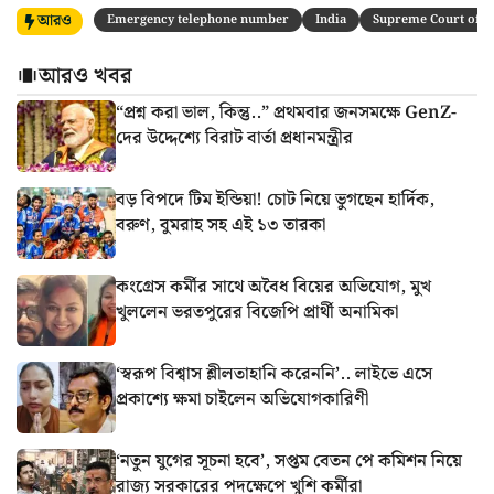
আরও
Emergency telephone number
India
Supreme Court of I
আরও খবর
“প্রশ্ন করা ভাল, কিন্তু..” প্রথমবার জনসমক্ষে GenZ-
দের উদ্দেশ্যে বিরাট বার্তা প্রধানমন্ত্রীর
বড় বিপদে টিম ইন্ডিয়া! চোট নিয়ে ভুগছেন হার্দিক,
বরুণ, বুমরাহ সহ এই ১৩ তারকা
কংগ্রেস কর্মীর সাথে অবৈধ বিয়ের অভিযোগ, মুখ
খুললেন ভরতপুরের বিজেপি প্রার্থী অনামিকা
‘স্বরূপ বিশ্বাস শ্লীলতাহানি করেননি’.. লাইভে এসে
প্রকাশ্যে ক্ষমা চাইলেন অভিযোগকারিণী
‘নতুন যুগের সূচনা হবে’, সপ্তম বেতন পে কমিশন নিয়ে
রাজ্য সরকারের পদক্ষেপে খুশি কর্মীরা