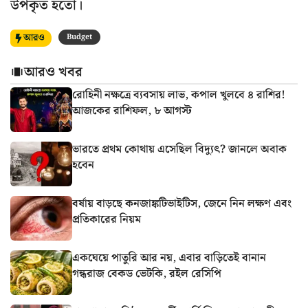
উপকৃত হতো।
আরও
Budget
আরও খবর
রোহিনী নক্ষত্রে ব্যবসায় লাভ, কপাল খুলবে ৪ রাশির!
আজকের রাশিফল, ৮ আগস্ট
ভারতে প্রথম কোথায় এসেছিল বিদ্যুৎ? জানলে অবাক
হবেন
বর্ষায় বাড়ছে কনজাঙ্কটিভাইটিস, জেনে নিন লক্ষণ এবং
প্রতিকারের নিয়ম
একঘেয়ে পাতুরি আর নয়, এবার বাড়িতেই বানান
গন্ধরাজ বেকড ভেটকি, রইল রেসিপি