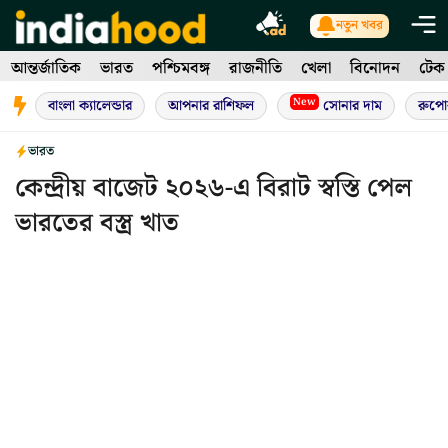
Skip
নতুন খবর
to
আন্তর্জাতিক
ভারত
পশ্চিমবঙ্গ
রাজনীতি
খেলা
বিনোদন
টেক
content
New
বাংলা ক্যালেন্ডার
আপনার রাশিফল
সোনার দাম
রুপো
ভারত
কেন্দ্রীয় বাজেট ২০২৬-এ বিরাট স্বস্তি পেল
ভারতের বস্ত্র খাত