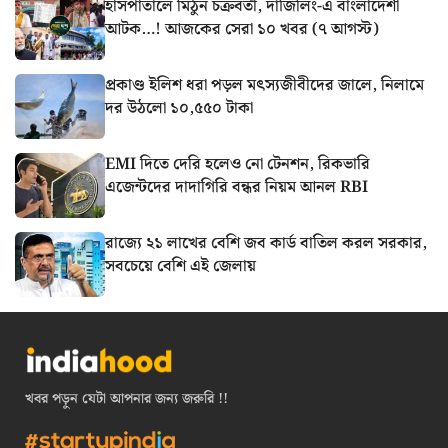
হাসপাতালে মিঠুন চক্রবর্তী, দার্জিলিং-এ বাংলাদেশী
আটক…! আজকের সেরা ১০ খবর (৭ আগস্ট)
প্রকাণ্ড ইলিশ ধরা পড়ল মৎস্যজীবীদের জালে, নিলামে
দর উঠলো ১০,৫৫০ টাকা
EMI দিতে দেরি হলেও নো টেনশন, রিকভারি
এজেন্টদের দাদাগিরি বন্ধর নিয়ম আনল RBI
রাজ্যে ২১ লাখের বেশি জব কার্ড বাতিল করল সরকার,
সবচেয়ে বেশি এই জেলায়
খবর পড়ুন যেটা আপনার জন্য জরুরি !!