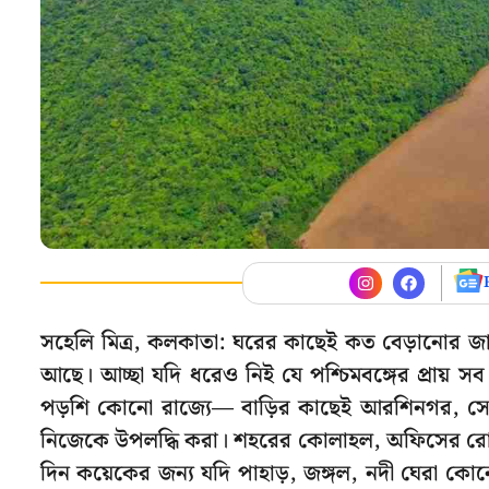
সহেলি মিত্র, কলকাতা: ঘরের কাছেই কত বেড়ানোর জায়
আছে। আচ্ছা যদি ধরেও নিই যে পশ্চিমবঙ্গের প্রায় সব
পড়শি কোনো রাজ্যে— বাড়ির কাছেই আরশিনগর, সেথা 
নিজেকে উপলদ্ধি করা। শহরের কোলাহল, অফিসের রো
দিন কয়েকের জন্য যদি পাহাড়, জঙ্গল, নদী ঘেরা কোনো 