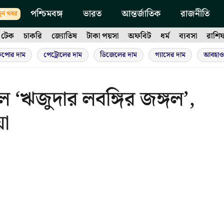
পশ্চিমবঙ্গ
ভারত
আন্তর্জাতিক
রাজনীতি
ুন খবর
টেক
চাকরি
জ্যোতিষ
টাকা পয়সা
অফবিট
ধর্ম
ব্যবসা
রাশি
ুপোর দাম
পেট্রোলের দাম
ডিজেলের দাম
গ্যাসের দাম
আবহাও
ে ‘ঋজুদার লবঙ্গির জঙ্গল’,
য়া