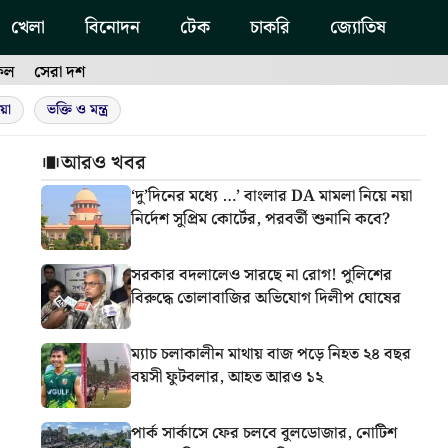
খেলা
বিনোদন
টেক
চাকরি
জ্যোতিষ
ফল
সেরা দশ
য়া
ভক্তি ও মন্ত্র
আরও খবর
‘দু’দিনের মধ্যে …’ বাংলার DA মামলা নিয়ে নয়া
নির্দেশ সুপ্রিম কোর্টের, পরবর্তী শুনানি কবে?
সরকার বদলালেও সারছে না রোগ! পুলিশের
বিরুদ্ধে তোলাবাজির অভিযোগ দিলীপ ঘোষের
ম্যাচ চলাকালীন মাথায় বাজ পড়ে নিহত ২৪ বছর
বয়সী ফুটবলার, আহত আরও ১২
পার্ক সার্কাসে ফের চলবে বুলডোজার, নোটিশ