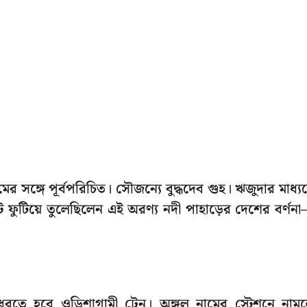
র সঙ্গে পূর্বপরিচিত। সৌজন্যে বুদ্ধদেব গুহ। ঋজুদার মাধ্য
ফুটিয়ে তুলেছিলেন এই অরণ্য নদী পাহাড়ের দেশের বর্ণন
তে হবে ওড়িশাগামী ট্রেন। অঙ্গুল নামের স্টেশনে নাম