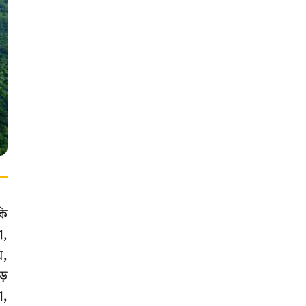
কি
া,
়,
়ে
া,