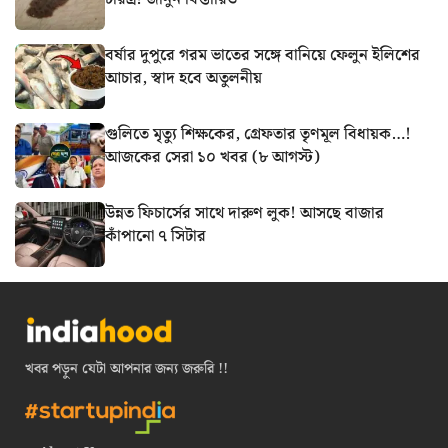
বর্ষার দুপুরে গরম ভাতের সঙ্গে বানিয়ে ফেলুন ইলিশের
আচার, স্বাদ হবে অতুলনীয়
গুলিতে মৃত্যু শিক্ষকের, গ্রেফতার তৃণমূল বিধায়ক…!
আজকের সেরা ১০ খবর (৮ আগস্ট)
উন্নত ফিচার্সের সাথে দারুণ লুক! আসছে বাজার
কাঁপানো ৭ সিটার
খবর পড়ুন যেটা আপনার জন্য জরুরি !!