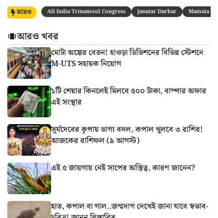
আরও
All India Trinamool Congress
Janatar Darbar
Mamata Ba
আরও খবর
মোটা অঙ্কের বেতন! হাওড়া ডিভিশনের বিভিন্ন স্টেশনে
M-UTS সহায়ক নিয়োগ
১টি শেয়ার কিনলেই মিলবে ৫০০ টাকা, বাম্পার অফার
এই সংস্থার
সূর্যদেবের কৃপায় ভাগ্য বদল, কপাল খুলবে ৩ রাশির!
আজকের রাশিফল (৯ আগস্ট)
এই ৫ জায়গায় নেই সাপের অস্তিত্ব, কারণ জানেন?
হাত, কপাল বা গাল..জন্মদাগ দেখেই জানা যাবে স্বভাব-
চরিত্র! জানুন বিস্তারিত