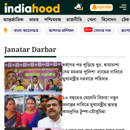
Skip
নতুন খবর
to
আন্তর্জাতিক
ভারত
পশ্চিমবঙ্গ
রাজনীতি
খেলা
বিনোদন
টেক
content
New
বাংলা ক্যালেন্ডার
আপনার রাশিফল
সোনার দাম
রুপো
Janatar Darbar
ধর্ষণের পর পুড়িয়ে খুন, ধামাচাপা
দেয় মমতার পুলিশ! ন্যায়ের দাবিতে
মুখ্যমন্ত্রীর দরবারে পরিবার
১৩ বছরেও মেলেনি বিচার! নতুন
তদন্তের দাবিতে মুখ্যমন্ত্রীর দ্বারস্থ
কামদুনির টুম্পা-মৌসুমিরা