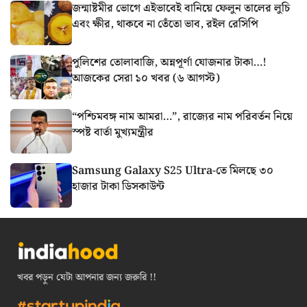
জন্মাষ্টমীর ভোগে এইভাবেই বানিয়ে ফেলুন তালের লুচি
এবং ক্ষীর, থাকবে না তেঁতো ভাব, রইল রেসিপি
পুলিশের তোলাবাজি, অন্নপূর্ণা যোজনার টাকা…!
আজকের সেরা ১০ খবর (৬ আগস্ট)
“পশ্চিমবঙ্গ নাম আমরা…”, রাজ্যের নাম পরিবর্তন নিয়ে
স্পষ্ট বার্তা মুখ্যমন্ত্রীর
Samsung Galaxy S25 Ultra-তে মিলছে ৩০
হাজার টাকা ডিসকাউন্ট
খবর পড়ুন যেটা আপনার জন্য জরুরি !!