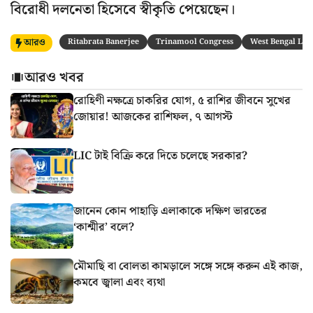
বিরোধী দলনেতা হিসেবে স্বীকৃতি পেয়েছেন।
আরও
Ritabrata Banerjee
Trinamool Congress
West Bengal Leg
আরও খবর
রোহিণী নক্ষত্রে চাকরির যোগ, ৫ রাশির জীবনে সুখের
জোয়ার! আজকের রাশিফল, ৭ আগস্ট
LIC টাই বিক্রি করে দিতে চলেছে সরকার?
জানেন কোন পাহাড়ি এলাকাকে দক্ষিণ ভারতের
‘কাশ্মীর’ বলে?
মৌমাছি বা বোলতা কামড়ালে সঙ্গে সঙ্গে করুন এই কাজ,
কমবে জ্বালা এবং ব্যথা