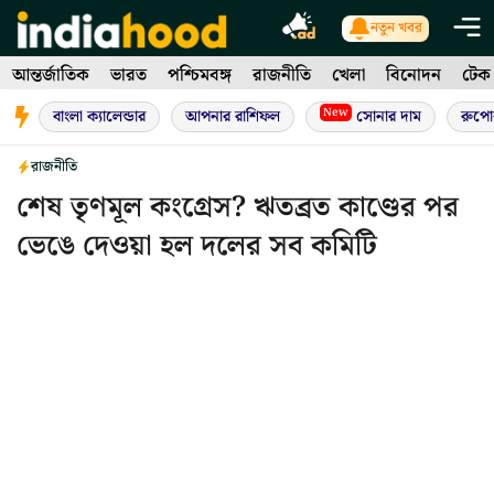
Skip
নতুন খবর
to
আন্তর্জাতিক
ভারত
পশ্চিমবঙ্গ
রাজনীতি
খেলা
বিনোদন
টেক
content
New
বাংলা ক্যালেন্ডার
আপনার রাশিফল
সোনার দাম
রুপো
রাজনীতি
শেষ তৃণমূল কংগ্রেস? ঋতব্রত কাণ্ডের পর
ভেঙে দেওয়া হল দলের সব কমিটি