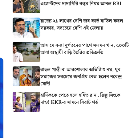
এজেন্টদের দাদাগিরি বন্ধর নিয়ম আনল RBI
রাজ্যে ২১ লাখের বেশি জব কার্ড বাতিল করল
সরকার, সবচেয়ে বেশি এই জেলায়
আসামে বন্যা দুর্গতদের পাশে সলমন খান, ৫০০টি
আধা অস্থায়ী বাড়ি তৈরির প্রতিশ্রুতি
রাহুল গান্ধী বা আরশোলার অভিজিৎ নয়, যুব
সমাজের সবচেয়ে জনপ্রিয় নেতা হলেন নরেন্দ্র
মোদী
হার্দিককে পেতে হলে হর্ষিত রানা, রিঙ্কু সিংকে
দাও! KKR-র সামনে বিরাট শর্ত