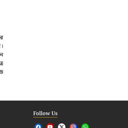
ের
ি।
নে
রে
্ড
Follow Us