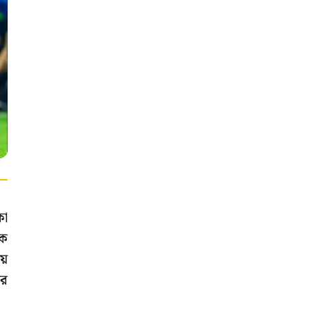
কো
কে
য়
ের