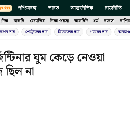
পশ্চিমবঙ্গ
ভারত
আন্তর্জাতিক
রাজনীতি
ুন খবর
টেক
চাকরি
জ্যোতিষ
টাকা পয়সা
অফবিট
ধর্ম
ব্যবসা
রাশি
ুপোর দাম
পেট্রোলের দাম
ডিজেলের দাম
গ্যাসের দাম
আবহাও
ন্টিনার ঘুম কেড়ে নেওয়া
 ছিল না