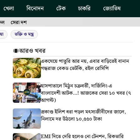
খেলা
বিনোদন
টেক
চাকরি
জ্যোতিষ
ফল
সেরা দশ
য়া
ভক্তি ও মন্ত্র
আরও খবর
একঘেয়ে পাতুরি আর নয়, এবার বাড়িতেই বানান
গন্ধরাজ বেকড ভেটকি, রইল রেসিপি
হাসপাতালে মিঠুন চক্রবর্তী, দার্জিলিং-এ
বাংলাদেশী আটক…! আজকের সেরা ১০ খবর (৭
আগস্ট)
প্রকাণ্ড ইলিশ ধরা পড়ল মৎস্যজীবীদের জালে,
নিলামে দর উঠলো ১০,৫৫০ টাকা
EMI দিতে দেরি হলেও নো টেনশন, রিকভারি