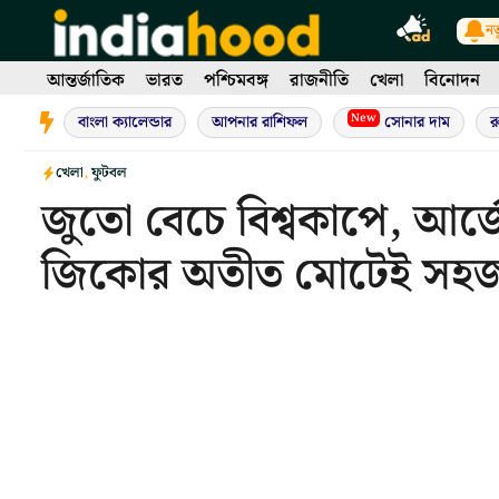
Skip
নত
to
content
আন্তর্জাতিক
ভারত
পশ্চিমবঙ্গ
রাজনীতি
খেলা
বিনোদন
New
বাংলা ক্যালেন্ডার
আপনার রাশিফল
সোনার দাম
র
খেলা
,
ফুটবল
জুতো বেচে বিশ্বকাপে, আর্জে
জিকোর অতীত মোটেই সহজ